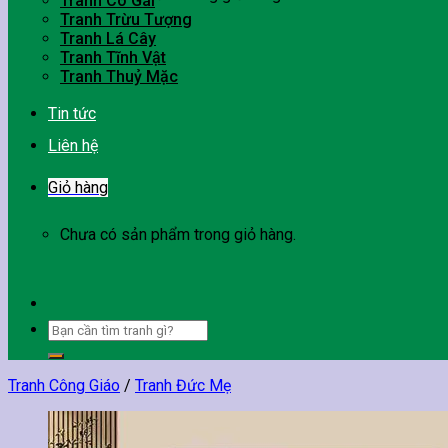
Tranh Cô Gái
Tranh Trừu Tượng
Tranh Lá Cây
Tranh Tĩnh Vật
Tranh Thuỷ Mặc
Tin tức
Liên hệ
Giỏ hàng
Chưa có sản phẩm trong giỏ hàng.
Tìm
kiếm:
Tranh Công Giáo
/
Tranh Đức Mẹ