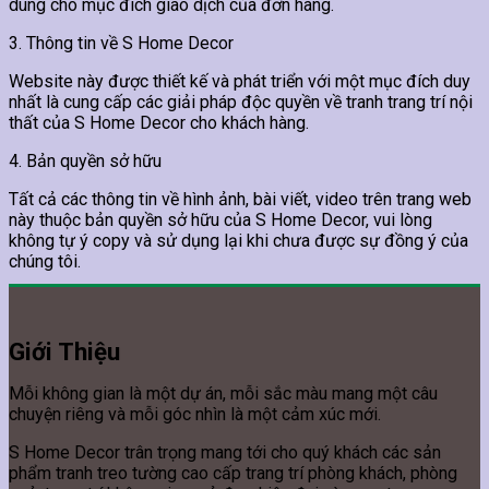
dùng cho mục đích giao dịch của đơn hàng.
3. Thông tin về S Home Decor
Website này được thiết kế và phát triển với một mục đích duy
nhất là cung cấp các giải pháp độc quyền về tranh trang trí nội
thất của S Home Decor cho khách hàng.
4. Bản quyền sở hữu
Tất cả các thông tin về hình ảnh, bài viết, video trên trang web
này thuộc bản quyền sở hữu của S Home Decor, vui lòng
không tự ý copy và sử dụng lại khi chưa được sự đồng ý của
chúng tôi.
Giới Thiệu
Mỗi không gian là một dự án, mỗi sắc màu mang một câu
chuyện riêng và mỗi góc nhìn là một cảm xúc mới.
S Home Decor trân trọng mang tới cho quý khách các sản
phẩm tranh treo tường cao cấp trang trí phòng khách, phòng