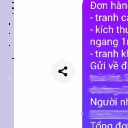
Tranh Lá Cây
Tranh Cá Chép
Tranh Tĩnh Vật
Tranh Đồng Quê
Tranh Thuỷ Mặc
Tranh Con Hổ
Tin tức
Liên hệ
Giỏ hàng
Chưa có sản phẩm trong giỏ hàng.
Tìm
kiếm: