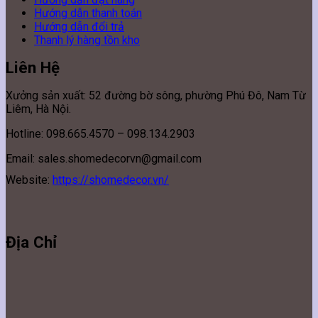
Hướng dẫn thanh toán
Hướng dẫn đổi trả
Thanh lý hàng tồn kho
Liên Hệ
Xưởng sản xuất: 52 đường bờ sông, phường Phú Đô, Nam Từ
Liêm, Hà Nội.
Hotline: 098.665.4570 – 098.134.2903
Email: sales.shomedecorvn@gmail.com
Website:
https://shomedecor.vn/
Địa Chỉ