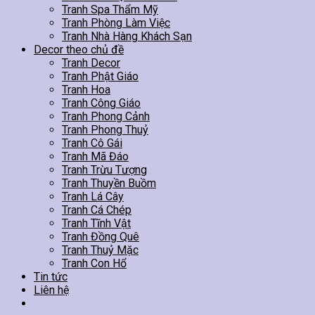
Tranh Spa Thẩm Mỹ
Tranh Phòng Làm Việc
Tranh Nhà Hàng Khách Sạn
Decor theo chủ đề
Tranh Decor
Tranh Phật Giáo
Tranh Hoa
Tranh Công Giáo
Tranh Phong Cảnh
Tranh Phong Thuỷ
Tranh Cô Gái
Tranh Mã Đáo
Tranh Trừu Tượng
Tranh Thuyền Buồm
Tranh Lá Cây
Tranh Cá Chép
Tranh Tĩnh Vật
Tranh Đồng Quê
Tranh Thuỷ Mặc
Tranh Con Hổ
Tin tức
Liên hệ