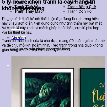
5 lý do để chọn tranh lá cây trang trí
Tranh Lá Cây
Tranh Cá Chép
Tranh Tĩnh Vật
Tranh Đồng Quê
không gian sống
Tranh Thuỷ Mặc
Tranh Con Hổ
Phong cách thiết kế nội thất hiện đại đang là xu hướng hiện
Tin tức
nay vì sự đơn giản, tiện dụng cũng như tính thẩm mỹ bắt mắt.
Và tranh lá cây xanh là mảnh ghép hoàn hảo, cực kì phù hợp
Liên hệ
với lối thiết kế này.
Giỏ hàng
Tranh có màu xanh của lá chủ đạo, mang đến cảm giác mát mẻ
và dễ chịu mỗi khi ngắm nhìn. Treo tranh trong nhà giúp không
Chưa có sản phẩm trong giỏ hàng.
gian sống trở lên đẹp và hoàn mỹ hơn.
Tìm
kiếm: