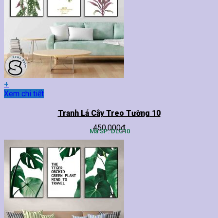
có
thể
được
chọn
trên
trang
sản
phẩm
+
Sản
Xem chi tiết
phẩm
này
Tranh Lá Cây Treo Tường 10
có
450,000
₫
nhiều
Mã SP: DLC10
biến
thể.
Các
tùy
chọn
có
thể
được
chọn