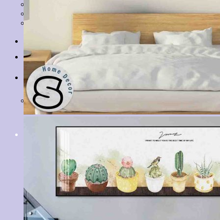
Tranh Lá Cây
Tranh Cá Chép
Tranh Tĩnh Vật
Tranh Đồng Quê
Tranh Thuỷ Mặc
Tranh Con Hổ
Tin tức
Liên hệ
Giỏ hàng
Chưa có sản phẩm trong giỏ hàng.
Tìm
kiếm: