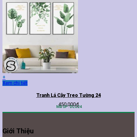
thể.
Các
tùy
chọn
có
thể
được
chọn
trên
trang
sản
phẩm
+
Sản
Xem chi tiết
phẩm
này
Tranh Lá Cây Treo Tường 24
có
450,000
₫
nhiều
Mã SP: DLC24
biến
thể.
Các
tùy
Giới Thiệu
chọn