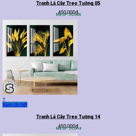
này
Tranh Lá Cây Treo Tường 05
có
450,000
₫
nhiều
Mã SP: DLC05
biến
thể.
Các
tùy
chọn
có
thể
được
chọn
trên
trang
sản
phẩm
+
Sản
Xem chi tiết
phẩm
này
Tranh Lá Cây Treo Tường 14
có
450,000
₫
nhiều
Mã SP: DLC14
biến