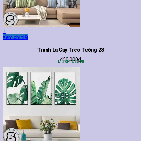
trên
trang
sản
phẩm
+
Sản
Xem chi tiết
phẩm
này
Tranh Lá Cây Treo Tường 28
có
450,000
₫
nhiều
Mã SP: DLC28
biến
thể.
Các
tùy
chọn
có
thể
được
chọn
trên
trang
sản
phẩm