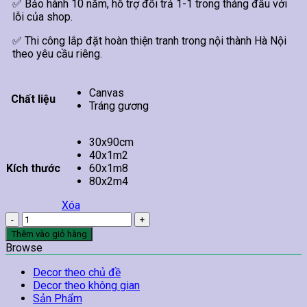
✅ Bảo hành 10 năm, hỗ trợ đổi trả 1-1 trong tháng đầu với
lỗi của shop.
✅ Thi công lắp đặt hoàn thiện tranh trong nội thành Hà Nội
theo yêu cầu riêng.
Canvas
Chất liệu
Tráng gương
30x90cm
40x1m2
Kích thước
60x1m8
80x2m4
Xóa
Tranh
Lá
Thêm vào giỏ hàng
Cây
Browse
Treo
Tường
Decor theo chủ đề
56
Decor theo không gian
số
Sản Phẩm