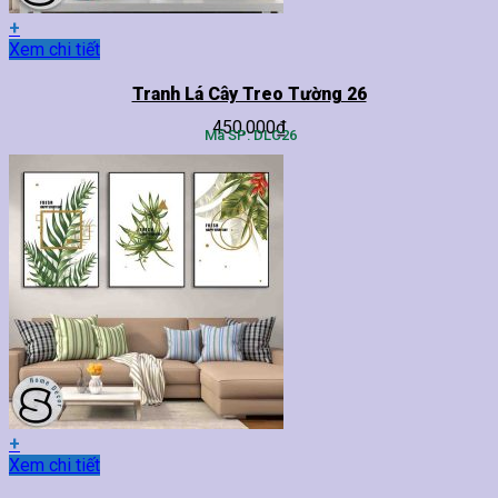
+
Sản
Xem chi tiết
phẩm
này
Tranh Lá Cây Treo Tường 26
có
450,000
₫
nhiều
Mã SP: DLC26
biến
thể.
Các
tùy
chọn
có
thể
được
chọn
trên
trang
sản
phẩm
+
Sản
Xem chi tiết
phẩm