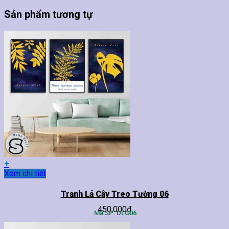
Sản phẩm tương tự
+
Sản
Xem chi tiết
phẩm
này
Tranh Lá Cây Treo Tường 06
có
450,000
₫
nhiều
Mã SP: DLC06
biến