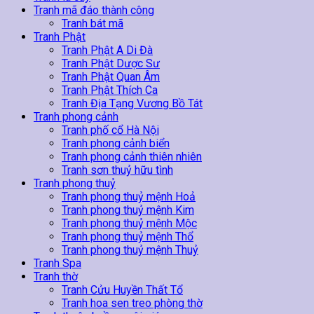
Tranh mã đáo thành công
Tranh bát mã
Tranh Phật
Tranh Phật A Di Đà
Tranh Phật Dược Sư
Tranh Phật Quan Âm
Tranh Phật Thích Ca
Tranh Địa Tạng Vương Bồ Tát
Tranh phong cảnh
Tranh phố cổ Hà Nội
Tranh phong cảnh biển
Tranh phong cảnh thiên nhiên
Tranh sơn thuỷ hữu tình
Tranh phong thuỷ
Tranh phong thuỷ mệnh Hoả
Tranh phong thuỷ mệnh Kim
Tranh phong thuỷ mệnh Mộc
Tranh phong thuỷ mệnh Thổ
Tranh phong thuỷ mệnh Thuỷ
Tranh Spa
Tranh thờ
Tranh Cửu Huyền Thất Tổ
Tranh hoa sen treo phòng thờ