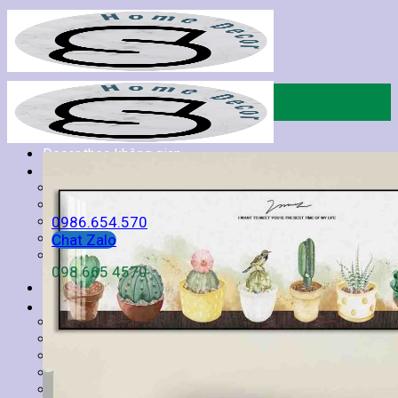
Skip
to
content
Trang chủ
Giới thiệu
Tranh lá cây
Decor theo không gian
Tìm
kiếm:
Tranh Treo Phòng Khách
Tranh Treo Phòng Ng
Tranh Treo Cầu Thang
Tranh Treo Phòng Ăn
0986.654.570
Tranh Treo Phòng Thờ
Tranh Treo Quán Coff
Tranh Spa Thẩm Mỹ
Tranh Phòng Làm Việ
Chat Zalo
Tranh Nhà Hàng Khách Sạn
098 665 4570
Decor theo chủ đề
Giỏ hàng
Tranh Decor
Tranh Phật Giáo
Tranh Hoa
Tranh Công Giáo
Chưa có sản phẩm trong giỏ hàng.
Tranh Phong Cảnh
Tranh Phong Thuỷ
Tranh Cô Gái
Tranh Mã Đáo
Tranh Trừu Tượng
Tranh Thuyền Buồm