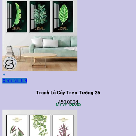
thể.
Các
tùy
chọn
có
thể
được
chọn
trên
trang
sản
phẩm
+
Sản
Xem chi tiết
phẩm
này
Tranh Lá Cây Treo Tường 25
có
450,000
₫
nhiều
Mã SP: DLC25
biến
thể.
Các
tùy
chọn