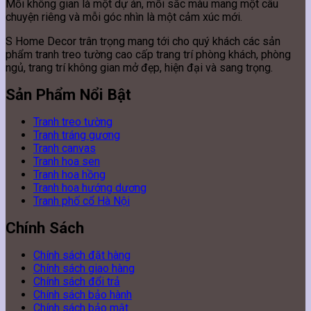
Mỗi không gian là một dự án, mỗi sắc màu mang một câu
chuyện riêng và mỗi góc nhìn là một cảm xúc mới.
S Home Decor trân trọng mang tới cho quý khách các sản
phẩm tranh treo tường cao cấp trang trí phòng khách, phòng
ngủ, trang trí không gian mở đẹp, hiện đại và sang trọng.
Sản Phẩm Nổi Bật
Tranh treo tường
Tranh tráng gương
Tranh canvas
Tranh hoa sen
Tranh hoa hồng
Tranh hoa hướng dương
Tranh phố cổ Hà Nội
Chính Sách
Chính sách đặt hàng
Chính sách giao hàng
Chính sách đổi trả
Chính sách bảo hành
Chính sách bảo mật