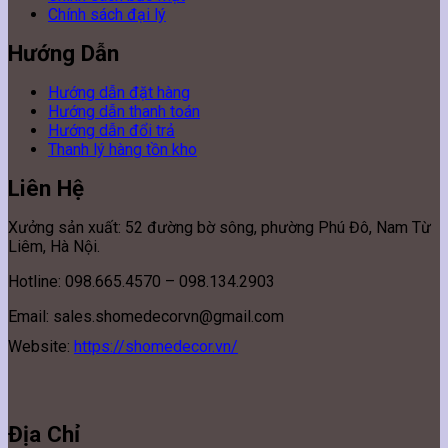
Chính sách đại lý
Hướng Dẫn
Hướng dẫn đặt hàng
Hướng dẫn thanh toán
Hướng dẫn đổi trả
Thanh lý hàng tồn kho
Liên Hệ
Xưởng sản xuất: 52 đường bờ sông, phường Phú Đô, Nam Từ
Liêm, Hà Nội.
Hotline: 098.665.4570 – 098.134.2903
Email: sales.shomedecorvn@gmail.com
Website:
https://shomedecor.vn/
Địa Chỉ