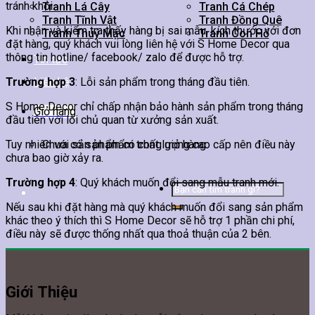
tránh khỏi.
Tranh Lá Cây
Tranh Cá Chép
Tranh Tĩnh Vật
Tranh Đồng Quê
Khi nhận và kiểm tra thấy hàng bị sai mẫu, kích thước với đơn
Tranh Thuỷ Mặc
Tranh Con Hổ
đặt hàng, quý khách vui lòng liên hệ với S Home Decor qua
thông tin hotline/ facebook/ zalo để được hỗ trợ.
Tin tức
Trường hợp 3
Liên hệ
: Lỗi sản phẩm trong tháng đầu tiên.
S Home Decor chỉ chấp nhận bảo hành sản phẩm trong tháng
Giỏ hàng
đầu tiên với lỗi chủ quan từ xưởng sản xuất.
Tuy nhiên với sản phẩm có chất lượng cao cấp nên điều này
Chưa có sản phẩm trong giỏ hàng.
chưa bao giờ xảy ra.
Trường hợp 4
: Quý khách muốn đổi sang mẫu tranh mới.
Tìm
kiếm:
Nếu sau khi đặt hàng mà quý khách muốn đổi sang sản phẩm
khác theo ý thích thì S Home Decor sẽ hỗ trợ 1 phần chi phí,
điều này sẽ được thống nhất qua thoả thuận của 2 bên.
Giới Thiệu