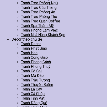
Tranh Treo Phòng Ngủ
Tranh Treo Cầu Thang
Tranh Treo Phòng Ăn
Tranh Treo Phòng Thờ
Tranh Treo Quán Coffee
Tranh Spa Thẩm Mỹ
Tranh Phòng Làm Việc
Tranh Nhà Hàng Khách Sạn
Decor theo chủ đề
Tranh Decor
Tranh Phật Giáo
Tranh Hoa
Tranh Công Giáo
Tranh Phong Cảnh
Tranh Phong Thuỷ
Tranh Cô Gái
Tranh Mã Đáo
Tranh Trừu Tượng
Tranh Thuyền Buồm
Tranh Lá Cây
Tranh Cá Chép
Tranh Tĩnh Vật
Tranh Đồng Quê