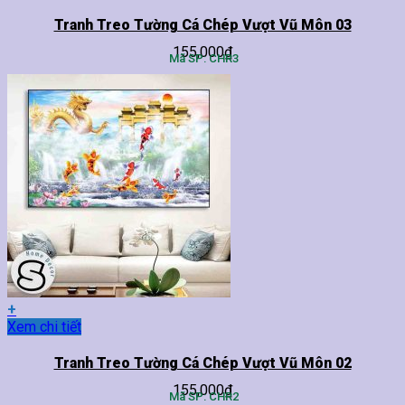
phẩm
này
Tranh Treo Tường Cá Chép Vượt Vũ Môn 03
có
155,000
₫
nhiều
Mã SP: CHR3
biến
thể.
Các
tùy
chọn
có
thể
được
chọn
trên
trang
sản
phẩm
+
Sản
Xem chi tiết
phẩm
này
Tranh Treo Tường Cá Chép Vượt Vũ Môn 02
có
155,000
₫
nhiều
Mã SP: CHR2