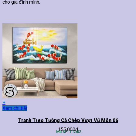
cho gia đình mình.
+
Sản
Xem chi tiết
phẩm
này
Tranh Treo Tường Cá Chép Vượt Vũ Môn 06
có
155,000
₫
nhiều
Mã SP: TTA02