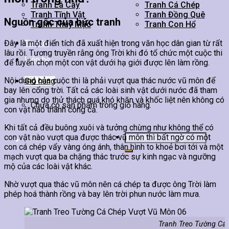
Tranh Lá Cây
Tranh Cá Chép
Tranh Tĩnh Vật
Tranh Đồng Quê
Nguồn gốc của bức tranh
Tranh Thuỷ Mặc
Tranh Con Hổ
Đây là một điển tích đã xuất hiện trong văn học dân gian từ rất
Tin tức
lâu rồi. Tương truyền rằng ông Trời khi đó tổ chức một cuộc thi
Liên hệ
để tuyển chọn một con vật dưới hạ giới được lên làm rồng.
Nội dung của cuộc thi là phải vượt qua thác nước vũ môn để
Giỏ hàng
bay lên cổng trời. Tất cả các loài sinh vật dưới nước đã tham
gia nhưng do thử thách quá khó khăn và khốc liệt nên không có
Chưa có sản phẩm trong giỏ hàng.
con vật nào thành công cả.
Khi tất cả đều buông xuôi và tưởng chừng như không thể có
Tìm
con vật nào vượt qua được thác vũ môn thì bất ngờ có một
kiếm:
con cá chép vẩy vàng óng ánh, thân hình to khoẻ bơi tới và một
mạch vượt qua ba chặng thác trước sự kinh ngạc và ngưỡng
mộ của các loài vật khác.
Nhờ vượt qua thác vũ môn nên cá chép ta được ông Trời làm
phép hoá thành rồng và bay lên trời phun nước làm mưa.
Tranh Treo Tường Cá