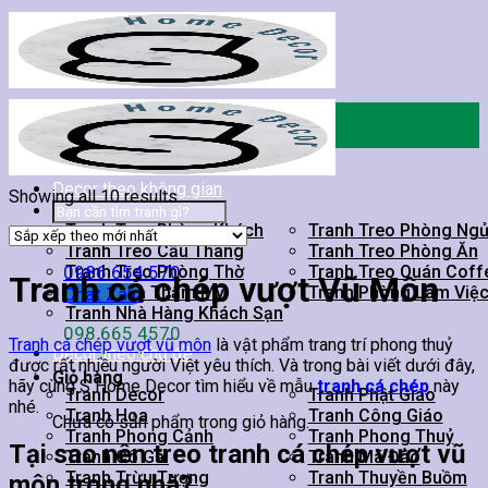
Skip
to
content
Trang chủ
Giới thiệu
Tranh cá chép
/
Tranh cá chép vượt vũ môn
Decor theo không gian
Showing all 10 results
Tìm
kiếm:
Tranh Treo Phòng Khách
Tranh Treo Phòng Ng
Tranh Treo Cầu Thang
Tranh Treo Phòng Ăn
0986.654.570
Tranh Treo Phòng Thờ
Tranh Treo Quán Coff
Tranh cá chép vượt Vũ Môn
Tranh Spa Thẩm Mỹ
Tranh Phòng Làm Việ
Chat Zalo
Tranh Nhà Hàng Khách Sạn
098 665 4570
Tranh cá chép vượt vũ môn
là vật phẩm trang trí phong thuỷ
Decor theo chủ đề
được rất nhiều người Việt yêu thích. Và trong bài viết dưới đây,
Giỏ hàng
hãy cùng S Home Decor tìm hiểu về mẫu
tranh cá chép
này
Tranh Decor
Tranh Phật Giáo
nhé.
Tranh Hoa
Tranh Công Giáo
Chưa có sản phẩm trong giỏ hàng.
Tranh Phong Cảnh
Tranh Phong Thuỷ
Tại sao nên treo tranh cá chép vượt vũ
Tranh Cô Gái
Tranh Mã Đáo
Tranh Trừu Tượng
Tranh Thuyền Buồm
môn trong nhà?