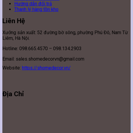
Hướng dẫn đổi trả
Thanh lý hàng tồn kho
Liên Hệ
Xưởng sản xuất: 52 đường bờ sông, phường Phú Đô, Nam Từ
Liêm, Hà Nội.
Hotline: 098.665.4570 – 098.134.2903
Email: sales.shomedecorvn@gmail.com
Website:
https://shomedecor.vn/
Địa Chỉ