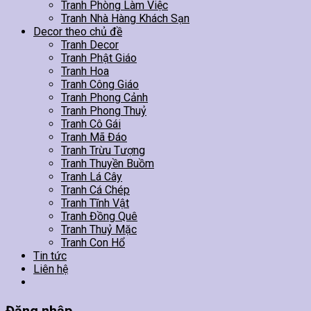
Tranh Phòng Làm Việc
Tranh Nhà Hàng Khách Sạn
Decor theo chủ đề
Tranh Decor
Tranh Phật Giáo
Tranh Hoa
Tranh Công Giáo
Tranh Phong Cảnh
Tranh Phong Thuỷ
Tranh Cô Gái
Tranh Mã Đáo
Tranh Trừu Tượng
Tranh Thuyền Buồm
Tranh Lá Cây
Tranh Cá Chép
Tranh Tĩnh Vật
Tranh Đồng Quê
Tranh Thuỷ Mặc
Tranh Con Hổ
Tin tức
Liên hệ