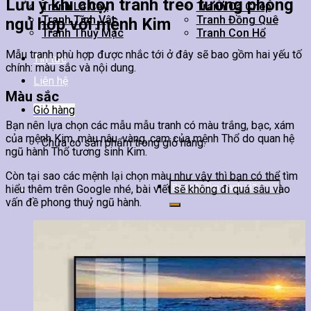
Lưu ý khi chọn tranh treo tường phòng
Tranh Lá Cây
Tranh Cá Chép
Tranh Tĩnh Vật
Tranh Đồng Quê
ngủ hợp với mệnh Kim
Tranh Thuỷ Mặc
Tranh Con Hổ
Mẫu tranh phù hợp được nhắc tới ở đây sẽ bao gồm hai yếu tố
Tin tức
chính: màu sắc và nội dung.
Liên hệ
Màu sắc
Giỏ hàng
Bạn nên lựa chọn các mẫu mẫu tranh có màu trắng, bạc, xám
của mệnh Kim, màu nâu, vàng, cam của mệnh Thổ do quan hệ
Chưa có sản phẩm trong giỏ hàng.
ngũ hành Thổ tương sinh Kim.
Còn tại sao các mệnh lại chọn màu như vậy thì bạn có thể tìm
Tìm
hiểu thêm trên Google nhé, bài viết sẽ không đi quá sâu vào
kiếm:
vấn đề phong thuỷ ngũ hành.