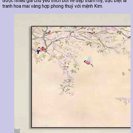
được nhiều gia chủ yêu thích bởi vẻ đẹp thẩm mỹ, đặc biệt là
tranh hoa mai vàng hợp phong thuỷ với mệnh Kim.