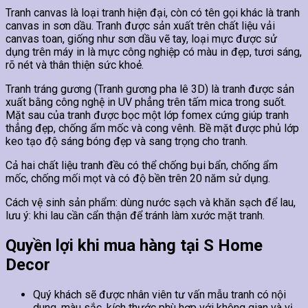
Tranh canvas là loại tranh hiện đại, còn có tên gọi khác là tranh
canvas in sơn dầu. Tranh được sản xuất trên chất liệu vải
canvas toan, giống như sơn dầu vẽ tay, loại mực được sử
dụng trên máy in là mực công nghiệp có màu in đẹp, tươi sáng,
rõ nét và thân thiện sức khoẻ.
Tranh tráng gương (Tranh gương pha lê 3D) là tranh được sản
xuất bằng công nghệ in UV phẳng trên tấm mica trong suốt.
Mặt sau của tranh được bọc một lớp fomex cứng giúp tranh
thẳng đẹp, chống ẩm mốc và cong vênh. Bề mặt được phủ lớp
keo tạo độ sáng bóng đẹp và sang trọng cho tranh.
Cả hai chất liệu tranh đều có thể chống bụi bẩn, chống ẩm
mốc, chống mối mọt và có độ bền trên 20 năm sử dụng.
Cách vệ sinh sản phẩm: dùng nước sạch và khăn sạch để lau,
lưu ý: khi lau cần cẩn thận để tránh làm xước mặt tranh.
Quyền lợi khi mua hàng tại S Home
Decor
Quý khách sẽ được nhân viên tư vấn mẫu tranh có nội
dung, màu sắc, kích thước phù hợp với không gian và vị