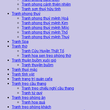
Tranh phong cảnh thiên nhiên
Tranh sơn thuỷ hữu tình
Tranh phong thuỷ
Tranh phong thuỷ mệnh Hoả
Tranh phong thuỷ mệnh Kim
Tranh phong thuỷ mệnh Mộc
Tranh phong thuỷ mệnh Thổ
Tranh phong thuỷ mệnh Thuỷ
Tranh Spa
Tranh thờ
Tranh Cửu Huyền Thất Tổ
Tranh hoa sen treo phòng thờ
Tranh thuận buồm xuôi gió
Tranh thuyền buồm
Tranh thuỷ mặc
Tranh tĩnh vật
Tranh trang trí quán cafe
Tranh treo cầu thang
Tranh treo chiếu nghỉ cầu thang
Tranh tứ quý
Tranh treo phòng ăn
Tranh hoa quả
Tranh treo phòng khách