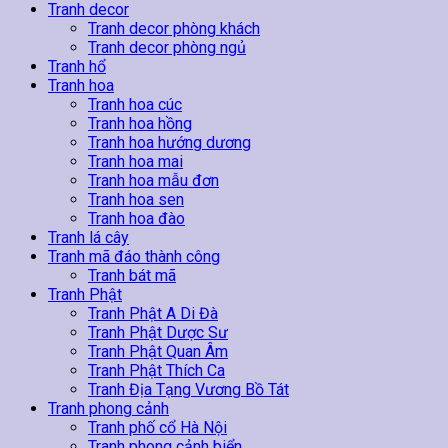
Tranh decor
Tranh decor phòng khách
Tranh decor phòng ngủ
Tranh hổ
Tranh hoa
Tranh hoa cúc
Tranh hoa hồng
Tranh hoa hướng dương
Tranh hoa mai
Tranh hoa mẫu đơn
Tranh hoa sen
Tranh hoa đào
Tranh lá cây
Tranh mã đáo thành công
Tranh bát mã
Tranh Phật
Tranh Phật A Di Đà
Tranh Phật Dược Sư
Tranh Phật Quan Âm
Tranh Phật Thích Ca
Tranh Địa Tạng Vương Bồ Tát
Tranh phong cảnh
Tranh phố cổ Hà Nội
Tranh phong cảnh biển