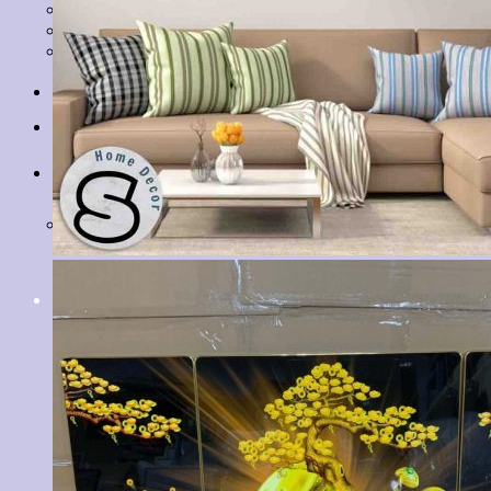
Tranh Lá Cây
Tranh Cá Chép
Tranh Tĩnh Vật
Tranh Đồng Quê
Tranh Thuỷ Mặc
Tranh Con Hổ
Tin tức
Liên hệ
Giỏ hàng
Chưa có sản phẩm trong giỏ hàng.
Tìm
kiếm: