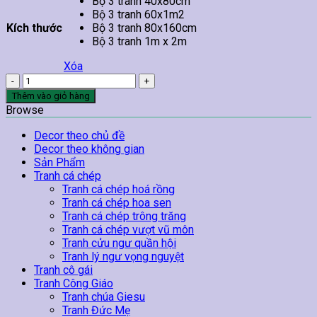
Bộ 3 tranh 40x80cm
Bộ 3 tranh 60x1m2
Kích thước
Bộ 3 tranh 80x160cm
Bộ 3 tranh 1m x 2m
Xóa
Tranh
Trâu
Thêm vào giỏ hàng
Vàng
Browse
Và
Cây
Decor theo chủ đề
Kim
Decor theo không gian
Tiền
Sản Phẩm
số
Tranh cá chép
lượng
Tranh cá chép hoá rồng
Tranh cá chép hoa sen
Tranh cá chép trông trăng
Tranh cá chép vượt vũ môn
Tranh cửu ngư quần hội
Tranh lý ngư vọng nguyệt
Tranh cô gái
Tranh Công Giáo
Tranh chúa Giesu
Tranh Đức Mẹ