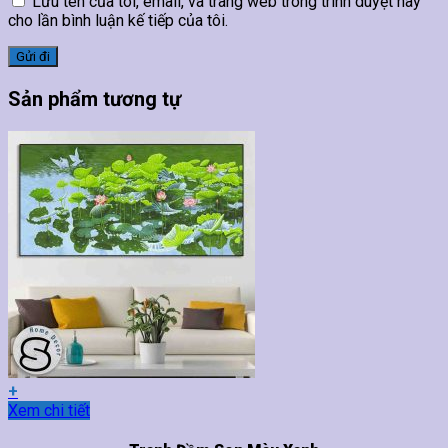
Lưu tên của tôi, email, và trang web trong trình duyệt này
cho lần bình luận kế tiếp của tôi.
Sản phẩm tương tự
+
Sản
Xem chi tiết
phẩm
này