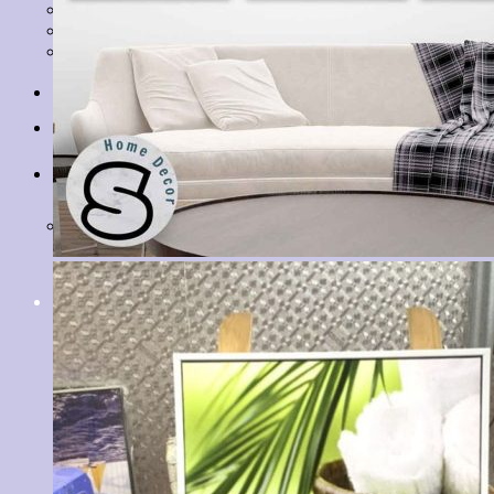
Tranh Lá Cây
Tranh Cá Chép
Tranh Tĩnh Vật
Tranh Đồng Quê
Tranh Thuỷ Mặc
Tranh Con Hổ
Tin tức
Liên hệ
Giỏ hàng
Chưa có sản phẩm trong giỏ hàng.
Tìm
kiếm: