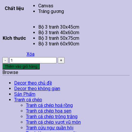
Canvas
Chất liệu
Tráng gương
Bộ 3 tranh 30x45cm
Bộ 3 tranh 40x60cm
Kích thước
Bộ 3 tranh 50x75cm
Bộ 3 tranh 60x90cm
Xóa
Bộ
3
Thêm vào giỏ hàng
Tranh
Browse
Spa
Đá
Decor theo chủ đề
Muối
Decor theo không gian
Và
Sản Phẩm
Nến
Tranh cá chép
số
Tranh cá chép hoá rồng
lượng
Tranh cá chép hoa sen
Tranh cá chép trông trăng
Tranh cá chép vượt vũ môn
Tranh cửu ngư quần hội