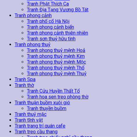
Tranh Phật Thích Ca
Tranh Địa Tạng Vương Bồ Tát
Tranh phong cảnh
Tranh phố cổ Hà Nội
Tranh phong cảnh biển
Tranh phong cảnh thiên nhiên
Tranh sơn thuỷ hữu tình
Tranh phong thuỷ
Tranh phong thuỷ mệnh Hoả
Tranh phong thuỷ mệnh Kim
Tranh phong thuỷ mệnh Mộc
Tranh phong thuỷ mệnh Thổ
Tranh phong thuỷ mệnh Thuỷ
Tranh Spa
Tranh thờ
Tranh Cửu Huyền Thất Tổ
Tranh hoa sen treo phòng thờ
Tranh thuận buồm xuôi gió
Tranh thuyền buồm
Tranh thuỷ mặc
Tranh tĩnh vật
Tranh trang trí quán cafe
Tranh treo cầu thang