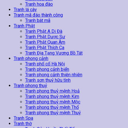
Tranh hoa đào
Tranh lá cây
Tranh mã đáo thành công
Tranh bát mã
Tranh Phật
Tranh Phật A Di Đà
Tranh Phật Dược Sư
Tranh Phật Quan Âm
Tranh Phật Thích Ca
Tranh Địa Tạng Vương Bồ Tát
Tranh phong cảnh
Tranh phố cổ Hà Nội
Tranh phong cảnh biển
Tranh phong cảnh thiên nhiên
Tranh sơn thuỷ hữu tình
Tranh phong thuỷ
Tranh phong thuỷ mệnh Hoả
Tranh phong thuỷ mệnh Kim
Tranh phong thuỷ mệnh Mộc
Tranh phong thuỷ mệnh Thổ
Tranh phong thuỷ mệnh Thuỷ
Tranh Spa
Tranh thờ