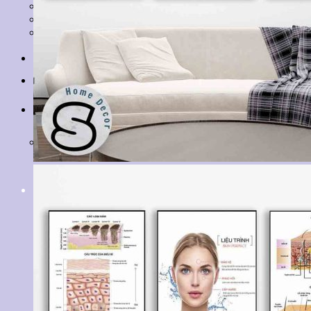
Tranh Lá Cây
Tranh Cá Chép
Tranh Tĩnh Vật
Tranh Đồng Quê
Tranh Thuỷ Mặc
Tranh Con Hổ
Tin tức
Liên hệ
Giỏ hàng
Chưa có sản phẩm trong giỏ hàng.
Tìm
kiếm: