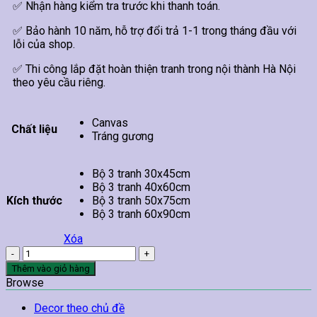
✅ Nhận hàng kiểm tra trước khi thanh toán.
✅ Bảo hành 10 năm, hỗ trợ đổi trả 1-1 trong tháng đầu với
lỗi của shop.
✅ Thi công lắp đặt hoàn thiện tranh trong nội thành Hà Nội
theo yêu cầu riêng.
Canvas
Chất liệu
Tráng gương
Bộ 3 tranh 30x45cm
Bộ 3 tranh 40x60cm
Kích thước
Bộ 3 tranh 50x75cm
Bộ 3 tranh 60x90cm
Xóa
Bộ
3
Thêm vào giỏ hàng
tranh
Browse
Spa
Liệu
Decor theo chủ đề