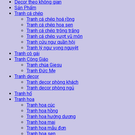
Trình
Decor theo không gian
Skin
Sản Phẩm
Perfect
Tranh cá chép
số
Tranh cá chép hoá rồng
lượng
Tranh cá chép hoa sen
Tranh cá chép trông trăng
Tranh cá chép vượt vũ môn
Tranh cửu ngư quần hội
Tranh lý ngư vọng nguyệt
Tranh cô gái
Tranh Công Giáo
Tranh chúa Giesu
Tranh Đức Mẹ
Tranh decor
Tranh decor phòng khách
Tranh decor phòng ngủ
Tranh hổ
Tranh hoa
Tranh hoa cúc
Tranh hoa hồng
Tranh hoa hướng dương
Tranh hoa mai
Tranh hoa mẫu đơn
Tranh hoa sen