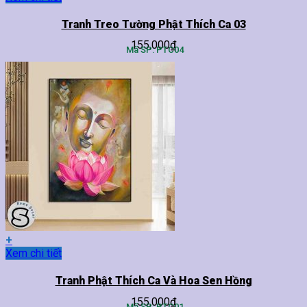
phẩm
này
Tranh Treo Tường Phật Thích Ca 03
có
155,000
₫
nhiều
Mã SP: PTC04
biến
thể.
Các
tùy
chọn
có
thể
được
chọn
trên
trang
sản
phẩm
+
Sản
Xem chi tiết
phẩm
này
Tranh Phật Thích Ca Và Hoa Sen Hồng
có
155,000
₫
nhiều
Mã SP: PTC01