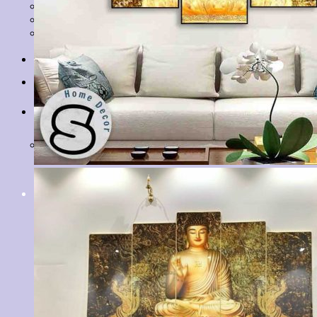
Tranh Lá Cây
Tranh Cá Chép
Tranh Tĩnh Vật
Tranh Đồng Quê
Tranh Thuỷ Mặc
Tranh Con Hổ
Tin tức
Liên hệ
Giỏ hàng
Chưa có sản phẩm trong giỏ hàng.
Tìm
kiếm: