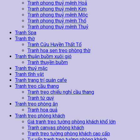
Tranh phong thuỷ mệnh Hoả
Tranh phong thuỷ mệnh Kim
Tranh phong thuỷ mệnh Mộc
Tranh phong thuỷ mệnh Thổ
Tranh phong thuỷ mệnh Thuỷ
Tranh Spa
Tranh thờ
Tranh Cửu Huyền Thất Tổ
Tranh hoa sen treo phòng thờ
Tranh thuận buồm xuôi gió
Tranh thuyền buồm
Tranh thuỷ mặc
Tranh tĩnh vật
Tranh trang trí quán cafe
Tranh treo cầu thang
Tranh treo chiếu nghỉ cầu thang
Tranh tứ quý
Tranh treo phòng ăn
Tranh hoa quả
Tranh treo phòng khách
Giá tranh treo tường phòng khách khổ lớn
Tranh canvas phòng khách
Tranh treo tường phòng khách cao cấp
Tư vấn tranh treo tường phòng khách