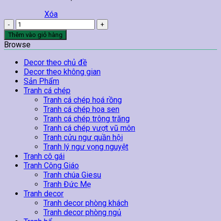
Xóa
Bộ
5
Thêm vào giỏ hàng
Tranh
Browse
Phật
A
Decor theo chủ đề
Di
Decor theo không gian
Đà
Sản Phẩm
Và
Tranh cá chép
Sen
Tranh cá chép hoá rồng
Vàng
Tranh cá chép hoa sen
số
Tranh cá chép trông trăng
lượng
Tranh cá chép vượt vũ môn
Tranh cửu ngư quần hội
Tranh lý ngư vọng nguyệt
Tranh cô gái
Tranh Công Giáo
Tranh chúa Giesu
Tranh Đức Mẹ
Tranh decor
Tranh decor phòng khách
Tranh decor phòng ngủ