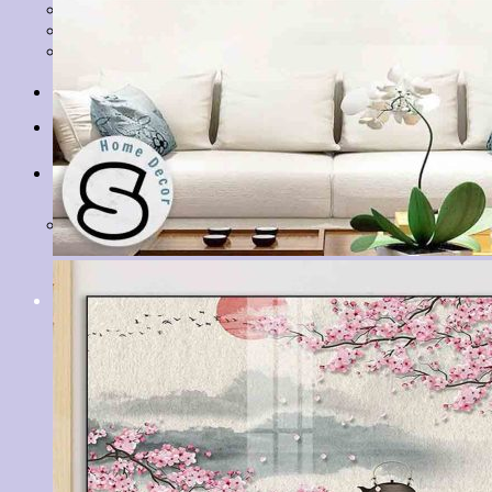
Tranh Lá Cây
Tranh Cá Chép
Tranh Tĩnh Vật
Tranh Đồng Quê
Tranh Thuỷ Mặc
Tranh Con Hổ
Tin tức
Liên hệ
Giỏ hàng
Chưa có sản phẩm trong giỏ hàng.
Tìm
kiếm: