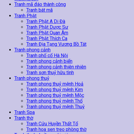
Tranh mã đáo thành công
Tranh bát mã
Tranh Phật
Tranh Phật A Di Đà
Tranh Phật Dược Sư
Tranh Phật Quan Âm
Tranh Phật Thích Ca
Tranh Địa Tạng Vương Bồ Tát
Tranh phong cảnh
Tranh phố cổ Hà Nội
Tranh phong cảnh biển
Tranh phong cảnh thiên nhiên
Tranh sơn thuỷ hữu tình
Tranh phong thuỷ
Tranh phong thuỷ mệnh Hoả
Tranh phong thuỷ mệnh Kim
Tranh phong thuỷ mệnh Mộc
Tranh phong thuỷ mệnh Thổ
Tranh phong thuỷ mệnh Thuỷ
Tranh Spa
Tranh thờ
Tranh Cửu Huyền Thất Tổ
Tranh hoa sen treo phòng thờ