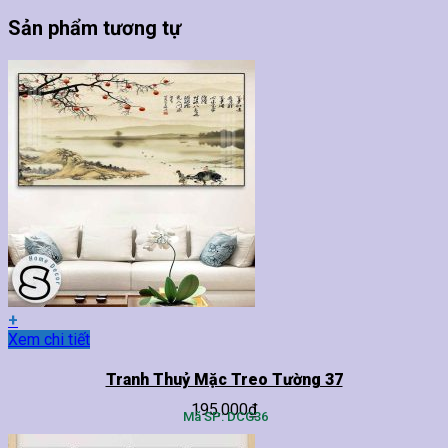
Sản phẩm tương tự
+
Sản
Xem chi tiết
phẩm
này
Tranh Thuỷ Mặc Treo Tường 37
có
195,000
₫
nhiều
Mã SP: DCG36
biến