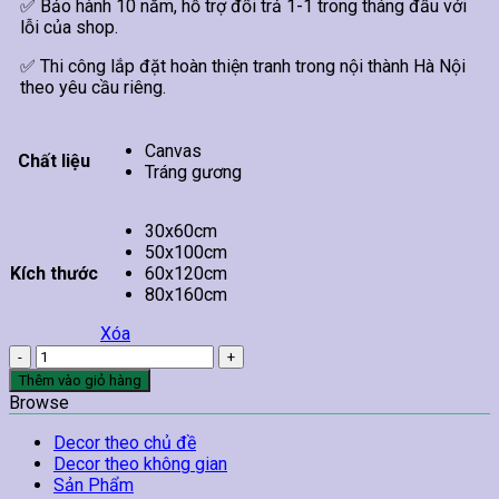
✅ Bảo hành 10 năm, hỗ trợ đổi trả 1-1 trong tháng đầu với
lỗi của shop.
✅ Thi công lắp đặt hoàn thiện tranh trong nội thành Hà Nội
theo yêu cầu riêng.
Canvas
Chất liệu
Tráng gương
30x60cm
50x100cm
Kích thước
60x120cm
80x160cm
Xóa
Tranh
Ấm
Thêm vào giỏ hàng
Trà
Browse
Và
Hoa
Decor theo chủ đề
Đào
Decor theo không gian
số
Sản Phẩm