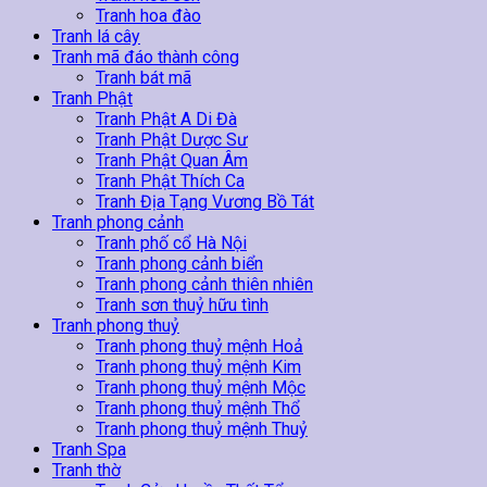
Tranh hoa đào
Tranh lá cây
Tranh mã đáo thành công
Tranh bát mã
Tranh Phật
Tranh Phật A Di Đà
Tranh Phật Dược Sư
Tranh Phật Quan Âm
Tranh Phật Thích Ca
Tranh Địa Tạng Vương Bồ Tát
Tranh phong cảnh
Tranh phố cổ Hà Nội
Tranh phong cảnh biển
Tranh phong cảnh thiên nhiên
Tranh sơn thuỷ hữu tình
Tranh phong thuỷ
Tranh phong thuỷ mệnh Hoả
Tranh phong thuỷ mệnh Kim
Tranh phong thuỷ mệnh Mộc
Tranh phong thuỷ mệnh Thổ
Tranh phong thuỷ mệnh Thuỷ
Tranh Spa
Tranh thờ