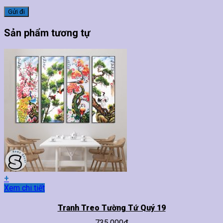
Sản phẩm tương tự
+
Sản
Xem chi tiết
phẩm
này
Tranh Treo Tường Tứ Quý 19
có
735,000
₫