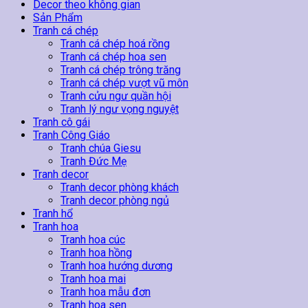
Và
Decor theo không gian
Cây
Sản Phẩm
Kim
Tranh cá chép
Tiền
Tranh cá chép hoá rồng
số
Tranh cá chép hoa sen
lượng
Tranh cá chép trông trăng
Tranh cá chép vượt vũ môn
Tranh cửu ngư quần hội
Tranh lý ngư vọng nguyệt
Tranh cô gái
Tranh Công Giáo
Tranh chúa Giesu
Tranh Đức Mẹ
Tranh decor
Tranh decor phòng khách
Tranh decor phòng ngủ
Tranh hổ
Tranh hoa
Tranh hoa cúc
Tranh hoa hồng
Tranh hoa hướng dương
Tranh hoa mai
Tranh hoa mẫu đơn
Tranh hoa sen