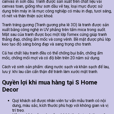
canvas in sơn dầu. Tranh được sản xuất trên chất liệu vải
canvas toan, giống như sơn dầu vẽ tay, loại mực được sử
dụng trên máy in là mực công nghiệp có màu in đẹp, tươi sáng,
rõ nét và thân thiện sức khoẻ.
Tranh tráng gương (Tranh gương pha lê 3D) là tranh được sản
xuất bằng công nghệ in UV phẳng trên tấm mica trong suốt.
Mặt sau của tranh được bọc một lớp fomex cứng giúp tranh
thẳng đẹp, chống ẩm mốc và cong vênh. Bề mặt được phủ lớp
keo tạo độ sáng bóng đẹp và sang trọng cho tranh.
Cả hai chất liệu tranh đều có thể chống bụi bẩn, chống ẩm
mốc, chống mối mọt và có độ bền trên 20 năm sử dụng.
Cách vệ sinh sản phẩm: dùng nước sạch và khăn sạch để lau,
lưu ý: khi lau cần cẩn thận để tránh làm xước mặt tranh.
Quyền lợi khi mua hàng tại S Home
Decor
Quý khách sẽ được nhân viên tư vấn mẫu tranh có nội
dung, màu sắc, kích thước phù hợp với không gian và vị
trí treo.