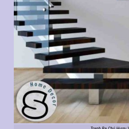
Tranh Ba Chú Hươu V