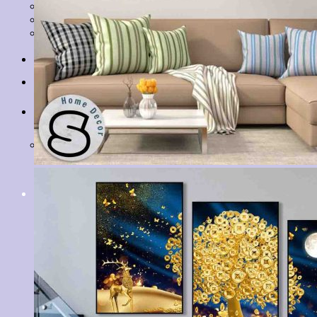
Tranh Lá Cây
Tranh Cá Chép
Tranh Tĩnh Vật
Tranh Đồng Quê
Tranh Thuỷ Mặc
Tranh Con Hổ
Tin tức
Liên hệ
Giỏ hàng
Chưa có sản phẩm trong giỏ hàng.
Tìm
kiếm: