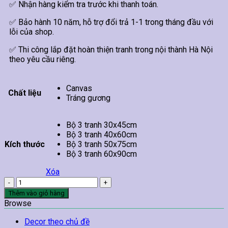
✅ Nhận hàng kiểm tra trước khi thanh toán.
✅ Bảo hành 10 năm, hỗ trợ đổi trả 1-1 trong tháng đầu với
lỗi của shop.
✅ Thi công lắp đặt hoàn thiện tranh trong nội thành Hà Nội
theo yêu cầu riêng.
Canvas
Chất liệu
Tráng gương
Bộ 3 tranh 30x45cm
Bộ 3 tranh 40x60cm
Kích thước
Bộ 3 tranh 50x75cm
Bộ 3 tranh 60x90cm
Xóa
Tranh
Ba
Thêm vào giỏ hàng
Chú
Browse
Hươu
Vàng
Decor theo chủ đề