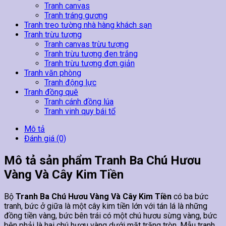
Tranh canvas
Tranh tráng gương
Tranh treo tường nhà hàng khách sạn
Tranh trừu tượng
Tranh canvas trừu tượng
Tranh trừu tượng đen trắng
Tranh trừu tượng đơn giản
Tranh văn phòng
Tranh động lực
Tranh đồng quê
Tranh cánh đồng lúa
Tranh vinh quy bái tổ
Mô tả
Đánh giá (0)
Mô tả sản phẩm Tranh Ba Chú Hươu
Vàng Và Cây Kim Tiền
Bộ
Tranh Ba Chú Hươu Vàng Và Cây Kim Tiền
có ba bức
tranh, bức ở giữa là một cây kim tiền lớn với tán lá là những
đồng tiền vàng, bức bên trái có một chú hươu sừng vàng, bức
bên phải là hai chú hươu vàng dưới mặt trăng tròn. Mẫu tranh