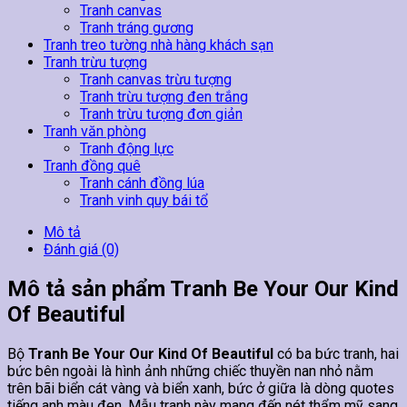
Tranh canvas
Tranh tráng gương
Tranh treo tường nhà hàng khách sạn
Tranh trừu tượng
Tranh canvas trừu tượng
Tranh trừu tượng đen trắng
Tranh trừu tượng đơn giản
Tranh văn phòng
Tranh động lực
Tranh đồng quê
Tranh cánh đồng lúa
Tranh vinh quy bái tổ
Mô tả
Đánh giá (0)
Mô tả sản phẩm Tranh Be Your Our Kind
Of Beautiful
Bộ
Tranh Be Your Our Kind Of Beautiful
có ba bức tranh, hai
bức bên ngoài là hình ảnh những chiếc thuyền nan nhỏ nằm
trên bãi biển cát vàng và biển xanh, bức ở giữa là dòng quotes
tiếng anh màu đen. Mẫu tranh này mang đến nét thẩm mỹ sang