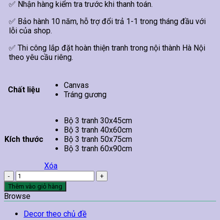
✅ Nhận hàng kiểm tra trước khi thanh toán.
✅ Bảo hành 10 năm, hỗ trợ đổi trả 1-1 trong tháng đầu với
lỗi của shop.
✅ Thi công lắp đặt hoàn thiện tranh trong nội thành Hà Nội
theo yêu cầu riêng.
Canvas
Chất liệu
Tráng gương
Bộ 3 tranh 30x45cm
Bộ 3 tranh 40x60cm
Kích thước
Bộ 3 tranh 50x75cm
Bộ 3 tranh 60x90cm
Xóa
Tranh
Be
Thêm vào giỏ hàng
Your
Browse
Our
Kind
Decor theo chủ đề