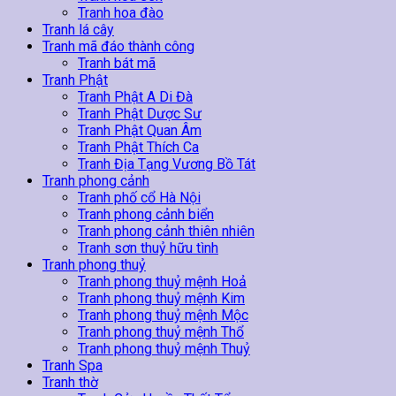
Tranh hoa đào
Tranh lá cây
Tranh mã đáo thành công
Tranh bát mã
Tranh Phật
Tranh Phật A Di Đà
Tranh Phật Dược Sư
Tranh Phật Quan Âm
Tranh Phật Thích Ca
Tranh Địa Tạng Vương Bồ Tát
Tranh phong cảnh
Tranh phố cổ Hà Nội
Tranh phong cảnh biển
Tranh phong cảnh thiên nhiên
Tranh sơn thuỷ hữu tình
Tranh phong thuỷ
Tranh phong thuỷ mệnh Hoả
Tranh phong thuỷ mệnh Kim
Tranh phong thuỷ mệnh Mộc
Tranh phong thuỷ mệnh Thổ
Tranh phong thuỷ mệnh Thuỷ
Tranh Spa
Tranh thờ