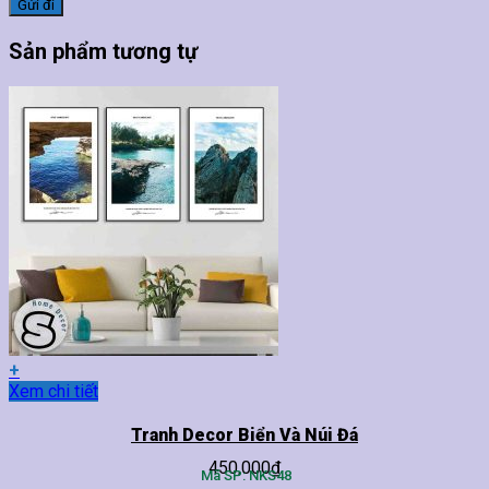
Sản phẩm tương tự
+
Sản
Xem chi tiết
phẩm
này
Tranh Decor Biển Và Núi Đá
có
450,000
₫
nhiều
Mã SP: NKS48