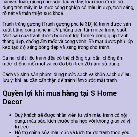
canvas toan, giống như sơn dầu vẽ tay, loại mực được sử
dụng trên máy in là mực công nghiệp có màu in đẹp, tươi sáng,
rõ nét và thân thiện sức khoẻ.
Tranh tráng gương (Tranh gương pha lê 3D) là tranh được sản
xuất bằng công nghệ in UV phẳng trên tấm mica trong suốt.
Mặt sau của tranh được bọc một lớp fomex cứng giúp tranh
thẳng đẹp, chống ẩm mốc và cong vênh. Bề mặt được phủ lớp
keo tạo độ sáng bóng đẹp và sang trọng cho tranh.
Cả hai chất liệu tranh đều có thể chống bụi bẩn, chống ẩm
mốc, chống mối mọt và có độ bền trên 20 năm sử dụng.
Cách vệ sinh sản phẩm: dùng nước sạch và khăn sạch để lau,
lưu ý: khi lau cần cẩn thận để tránh làm xước mặt tranh.
Quyền lợi khi mua hàng tại S Home
Decor
Quý khách sẽ được nhân viên tư vấn mẫu tranh có nội
dung, màu sắc, kích thước phù hợp với không gian và vị
trí treo.
Hỗ trợ chỉnh sửa màu sắc và kích thước tranh theo yêu