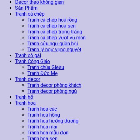
Of
Decor theo không gian
Beautiful
Sản Phẩm
số
Tranh cá chép
lượng
Tranh cá chép hoá rồng
Tranh cá chép hoa sen
Tranh cá chép trông trăng
Tranh cá chép vượt vũ môn
Tranh cửu ngư quần hội
Tranh lý ngư vọng nguyệt
Tranh cô gái
Tranh Công Giáo
Tranh chúa Giesu
Tranh Đức Mẹ
Tranh decor
Tranh decor phòng khách
Tranh decor phòng ngủ
Tranh hổ
Tranh hoa
Tranh hoa cúc
Tranh hoa hồng
Tranh hoa hướng dương
Tranh hoa mai
Tranh hoa mẫu đơn
Tranh hoa sen