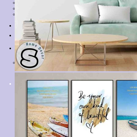
Tranh Lá Cây
Tranh Cá Chép
Tranh Tĩnh Vật
Tranh Đồng Quê
Tranh Thuỷ Mặc
Tranh Con Hổ
Tin tức
Liên hệ
Giỏ hàng
Chưa có sản phẩm trong giỏ hàng.
Tìm
kiếm: