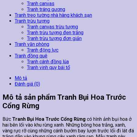
Tranh canvas
Tranh tráng gương
Tranh treo tường nhà hàng khách sạn
Tranh trừu tượng
Tranh canvas trừu tượng
Tranh trừu tượng đen trắng
Tranh trừu tượng đơn giản
Tranh văn phòng
Tranh động lực
Tranh đồng quê
Tranh cánh đồng lúa
Tranh vinh quy bái tổ
Mô tả
Đánh giá (0)
Mô tả sản phẩm Tranh Bụi Hoa Trước
Cổng Rừng
Bức
Tranh Bụi Hoa Trước Cổng Rừng
có hình ảnh bụi hoa ở
hai bên lối vào khu rừng xanh. Những bông hoa trắng, xanh,
vàng rực rỡ cùng những cánh bướm bay lượn trước lối đi lát đá
trắng dẫn vào khung rừng cây xanh rậm rạp. Mẫu tranh này