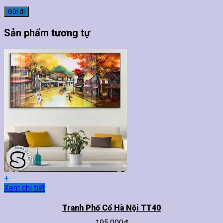
Sản phẩm tương tự
+
Sản
Xem chi tiết
phẩm
này
Tranh Phố Cổ Hà Nội TT40
có
195,000
₫