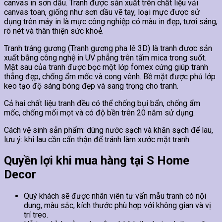
canvas in sơn dầu. Tranh được sản xuất trên chất liệu vải
canvas toan, giống như sơn dầu vẽ tay, loại mực được sử
dụng trên máy in là mực công nghiệp có màu in đẹp, tươi sáng,
rõ nét và thân thiện sức khoẻ.
Tranh tráng gương (Tranh gương pha lê 3D) là tranh được sản
xuất bằng công nghệ in UV phẳng trên tấm mica trong suốt.
Mặt sau của tranh được bọc một lớp fomex cứng giúp tranh
thẳng đẹp, chống ẩm mốc và cong vênh. Bề mặt được phủ lớp
keo tạo độ sáng bóng đẹp và sang trọng cho tranh.
Cả hai chất liệu tranh đều có thể chống bụi bẩn, chống ẩm
mốc, chống mối mọt và có độ bền trên 20 năm sử dụng.
Cách vệ sinh sản phẩm: dùng nước sạch và khăn sạch để lau,
lưu ý: khi lau cần cẩn thận để tránh làm xước mặt tranh.
Quyền lợi khi mua hàng tại S Home
Decor
Quý khách sẽ được nhân viên tư vấn mẫu tranh có nội
dung, màu sắc, kích thước phù hợp với không gian và vị
trí treo.