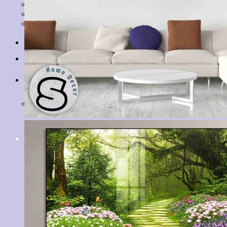
Tranh Lá Cây
Tranh Cá Chép
Tranh Tĩnh Vật
Tranh Đồng Quê
Tranh Thuỷ Mặc
Tranh Con Hổ
Tin tức
Liên hệ
Giỏ hàng
Chưa có sản phẩm trong giỏ hàng.
Tìm
kiếm: