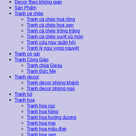
Rừng
Decor theo không gian
số
Sản Phẩm
lượng
Tranh cá chép
Tranh cá chép hoá rồng
Tranh cá chép hoa sen
Tranh cá chép trông trăng
Tranh cá chép vượt vũ môn
Tranh cửu ngư quần hội
Tranh lý ngư vọng nguyệt
Tranh cô gái
Tranh Công Giáo
Tranh chúa Giesu
Tranh Đức Mẹ
Tranh decor
Tranh decor phòng khách
Tranh decor phòng ngủ
Tranh hổ
Tranh hoa
Tranh hoa cúc
Tranh hoa hồng
Tranh hoa hướng dương
Tranh hoa mai
Tranh hoa mẫu đơn
Tranh hoa sen