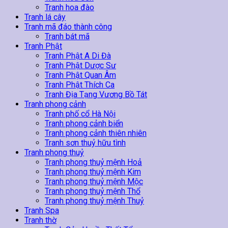
Tranh hoa đào
Tranh lá cây
Tranh mã đáo thành công
Tranh bát mã
Tranh Phật
Tranh Phật A Di Đà
Tranh Phật Dược Sư
Tranh Phật Quan Âm
Tranh Phật Thích Ca
Tranh Địa Tạng Vương Bồ Tát
Tranh phong cảnh
Tranh phố cổ Hà Nội
Tranh phong cảnh biển
Tranh phong cảnh thiên nhiên
Tranh sơn thuỷ hữu tình
Tranh phong thuỷ
Tranh phong thuỷ mệnh Hoả
Tranh phong thuỷ mệnh Kim
Tranh phong thuỷ mệnh Mộc
Tranh phong thuỷ mệnh Thổ
Tranh phong thuỷ mệnh Thuỷ
Tranh Spa
Tranh thờ