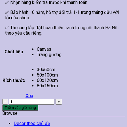
✅ Nhận hàng kiểm tra trước khi thanh toán.
✅ Bảo hành 10 năm, hỗ trợ đổi trả 1-1 trong tháng đầu với
lỗi của shop.
✅ Thi công lắp đặt hoàn thiện tranh trong nội thành Hà Nội
theo yêu cầu riêng.
Canvas
Chất liệu
Tráng gương
30x60cm
50x100cm
Kích thước
60x120cm
80x160cm
Xóa
Tranh
Bụi
Thêm vào giỏ hàng
Hoa
Browse
Trước
Cổng
Decor theo chủ đề