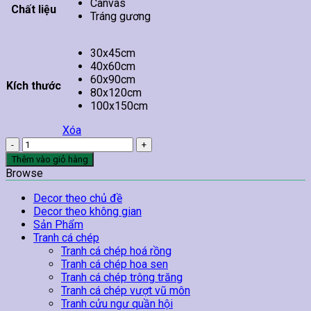
Canvas
Chất liệu
Tráng gương
30x45cm
40x60cm
60x90cm
Kích thước
80x120cm
100x150cm
Xóa
Tranh
Chúa
Thêm vào giỏ hàng
Jesus
Browse
Bên
Đàn
Decor theo chủ đề
Cừu
Decor theo không gian
số
Sản Phẩm
lượng
Tranh cá chép
Tranh cá chép hoá rồng
Tranh cá chép hoa sen
Tranh cá chép trông trăng
Tranh cá chép vượt vũ môn
Tranh cửu ngư quần hội