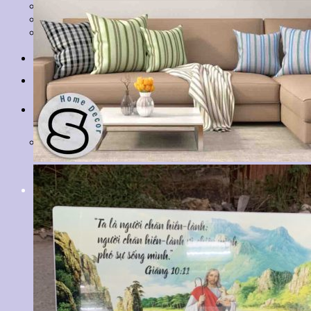
Tranh Lá Cây
Tranh Cá Chép
Tranh Tĩnh Vật
Tranh Đồng Quê
Tranh Thuỷ Mặc
Tranh Con Hổ
Tin tức
Liên hệ
Giỏ hàng
Chưa có sản phẩm trong giỏ hàng.
Tìm
kiếm: