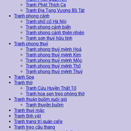
Tranh Phật Thích Ca
Tranh Địa Tạng Vương Bồ Tát
Tranh phong cảnh
Tranh phố cổ Hà Nội
Tranh phong cảnh biển
Tranh phong cảnh thiên nhiên
Tranh sơn thuỷ hữu tình
Tranh phong thuỷ
Tranh phong thuỷ mệnh Hoả
Tranh phong thuỷ mệnh Kim
Tranh phong thuỷ mệnh Mộc
Tranh phong thuỷ mệnh Thổ
Tranh phong thuỷ mệnh Thuỷ
Tranh Spa
Tranh thờ
Tranh Cửu Huyền Thất Tổ
Tranh hoa sen treo phòng thờ
Tranh thuận buồm xuôi gió
Tranh thuyền buồm
Tranh thuỷ mặc
Tranh tĩnh vật
Tranh trang trí quán cafe
Tranh treo cầu thang