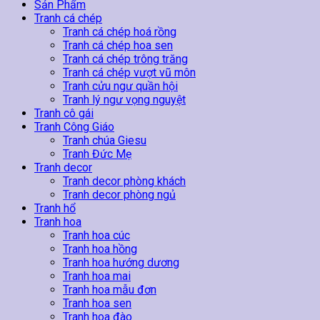
lượng
Sản Phẩm
Tranh cá chép
Tranh cá chép hoá rồng
Tranh cá chép hoa sen
Tranh cá chép trông trăng
Tranh cá chép vượt vũ môn
Tranh cửu ngư quần hội
Tranh lý ngư vọng nguyệt
Tranh cô gái
Tranh Công Giáo
Tranh chúa Giesu
Tranh Đức Mẹ
Tranh decor
Tranh decor phòng khách
Tranh decor phòng ngủ
Tranh hổ
Tranh hoa
Tranh hoa cúc
Tranh hoa hồng
Tranh hoa hướng dương
Tranh hoa mai
Tranh hoa mẫu đơn
Tranh hoa sen
Tranh hoa đào