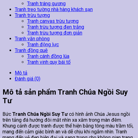
Tranh tráng gương
Tranh treo tường nhà hàng khách sạn
Tranh trừu tượng
Tranh canvas trừu tượng
Tranh trừu tượng đen trắng
Tranh trừu tượng đơn giản
Tranh văn phòng
Tranh động lực
Tranh đồng quê
Tranh cánh đồng lúa
Tranh vinh quy bái tổ
Mô tả
Đánh giá (0)
Mô tả sản phẩm Tranh Chúa Ngồi Suy
Tư
Bức
Tranh Chúa Ngồi Suy Tư
có hình ảnh Chúa Jesus ngồi
trên tảng đá hướng đôi mắt nhìn xa xăm trong màn đêm.
Khung cảnh được tranh được thể hiện bằng tông màu trầm tối,
mang đến cảm giác bình an và dễ chịu khi ngắm nhìn. Tranh
mang đến vẻ đẹp hiện đại và sang trọng cho không gian trang