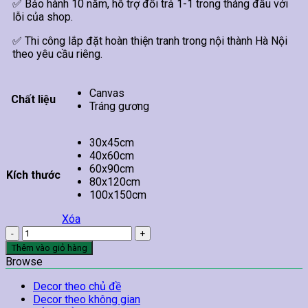
✅ Bảo hành 10 năm, hỗ trợ đổi trả 1-1 trong tháng đầu với
lỗi của shop.
✅ Thi công lắp đặt hoàn thiện tranh trong nội thành Hà Nội
theo yêu cầu riêng.
Canvas
Chất liệu
Tráng gương
30x45cm
40x60cm
60x90cm
Kích thước
80x120cm
100x150cm
Xóa
Tranh
Chúa
Thêm vào giỏ hàng
Ngồi
Browse
Suy
Tư
Decor theo chủ đề
số
Decor theo không gian