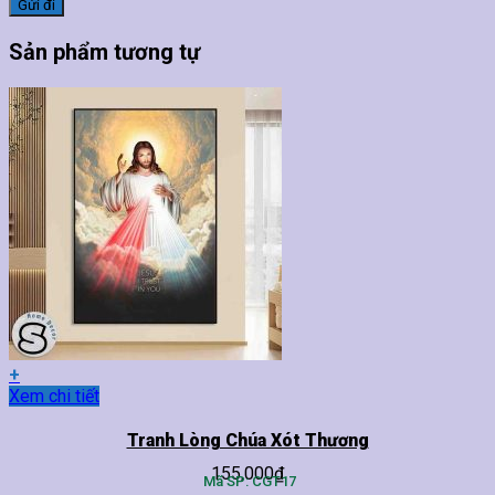
Sản phẩm tương tự
+
Sản
Xem chi tiết
phẩm
này
Tranh Lòng Chúa Xót Thương
có
155,000
₫
nhiều
Mã SP: CGT17