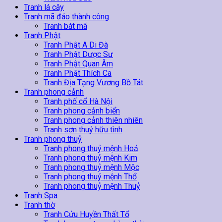
Tranh lá cây
Tranh mã đáo thành công
Tranh bát mã
Tranh Phật
Tranh Phật A Di Đà
Tranh Phật Dược Sư
Tranh Phật Quan Âm
Tranh Phật Thích Ca
Tranh Địa Tạng Vương Bồ Tát
Tranh phong cảnh
Tranh phố cổ Hà Nội
Tranh phong cảnh biển
Tranh phong cảnh thiên nhiên
Tranh sơn thuỷ hữu tình
Tranh phong thuỷ
Tranh phong thuỷ mệnh Hoả
Tranh phong thuỷ mệnh Kim
Tranh phong thuỷ mệnh Mộc
Tranh phong thuỷ mệnh Thổ
Tranh phong thuỷ mệnh Thuỷ
Tranh Spa
Tranh thờ
Tranh Cửu Huyền Thất Tổ