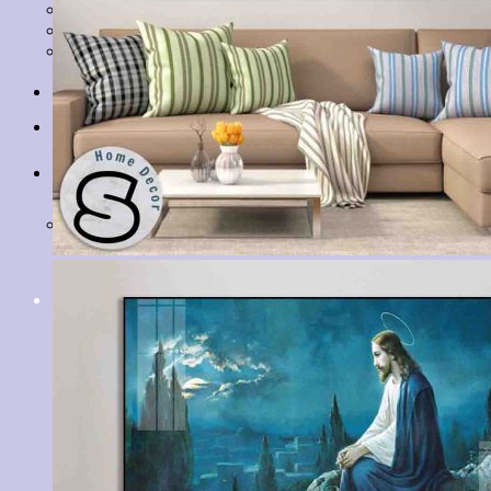
Tranh Lá Cây
Tranh Cá Chép
Tranh Tĩnh Vật
Tranh Đồng Quê
Tranh Thuỷ Mặc
Tranh Con Hổ
Tin tức
Liên hệ
Giỏ hàng
Chưa có sản phẩm trong giỏ hàng.
Tìm
kiếm: