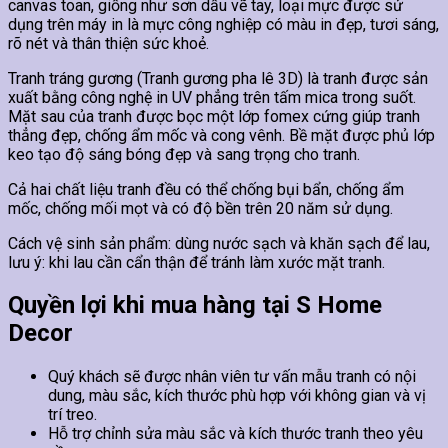
canvas toan, giống như sơn dầu vẽ tay, loại mực được sử
dụng trên máy in là mực công nghiệp có màu in đẹp, tươi sáng,
rõ nét và thân thiện sức khoẻ.
Tranh tráng gương (Tranh gương pha lê 3D) là tranh được sản
xuất bằng công nghệ in UV phẳng trên tấm mica trong suốt.
Mặt sau của tranh được bọc một lớp fomex cứng giúp tranh
thẳng đẹp, chống ẩm mốc và cong vênh. Bề mặt được phủ lớp
keo tạo độ sáng bóng đẹp và sang trọng cho tranh.
Cả hai chất liệu tranh đều có thể chống bụi bẩn, chống ẩm
mốc, chống mối mọt và có độ bền trên 20 năm sử dụng.
Cách vệ sinh sản phẩm: dùng nước sạch và khăn sạch để lau,
lưu ý: khi lau cần cẩn thận để tránh làm xước mặt tranh.
Quyền lợi khi mua hàng tại S Home
Decor
Quý khách sẽ được nhân viên tư vấn mẫu tranh có nội
dung, màu sắc, kích thước phù hợp với không gian và vị
trí treo.
Hỗ trợ chỉnh sửa màu sắc và kích thước tranh theo yêu