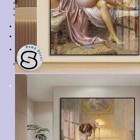
Tranh Lá Cây
Tranh Cá Chép
Tranh Tĩnh Vật
Tranh Đồng Quê
Tranh Thuỷ Mặc
Tranh Con Hổ
Tin tức
Liên hệ
Giỏ hàng
Chưa có sản phẩm trong giỏ hàng.
Tìm
kiếm: