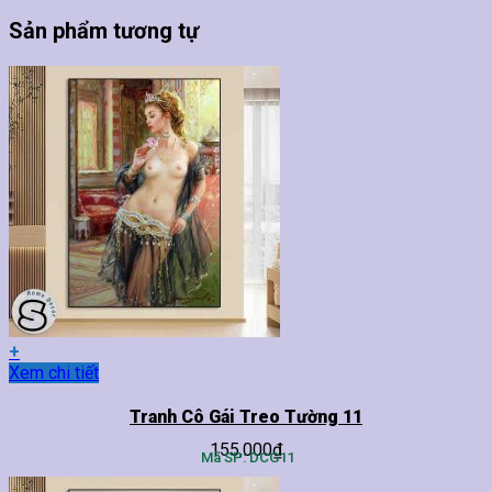
Sản phẩm tương tự
+
Sản
Xem chi tiết
phẩm
này
Tranh Cô Gái Treo Tường 11
có
155,000
₫
nhiều
Mã SP: DCG11
biến