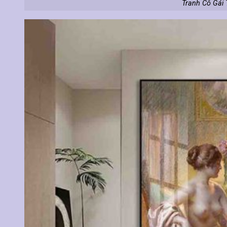
Tranh Cô Gái 