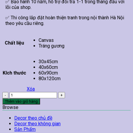
✅ Bảo hành 10 năm, hỗ trợ đổi trả 1-1 trong tháng đầu với
lỗi của shop.
✅ Thi công lắp đặt hoàn thiện tranh trong nội thành Hà Nội
theo yêu cầu riêng.
Canvas
Chất liệu
Tráng gương
30x45cm
40x60cm
Kích thước
60x90cm
80x120cm
Xóa
Tranh
Cô
Thêm vào giỏ hàng
Gái
Browse
Treo
Tường
Decor theo chủ đề
08
Decor theo không gian
số
Sản Phẩm