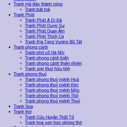
Tranh mã đáo thành công
Tranh bát mã
Tranh Phật
Tranh Phật A Di Đà
Tranh Phật Dược Sư
Tranh Phật Quan Âm
Tranh Phật Thích Ca
Tranh Địa Tạng Vương Bồ Tát
Tranh phong cảnh
Tranh phố cổ Hà Nội
Tranh phong cảnh biển
Tranh phong cảnh thiên nhiên
Tranh sơn thuỷ hữu tình
Tranh phong thuỷ
Tranh phong thuỷ mệnh Hoả
Tranh phong thuỷ mệnh Kim
Tranh phong thuỷ mệnh Mộc
Tranh phong thuỷ mệnh Thổ
Tranh phong thuỷ mệnh Thuỷ
Tranh Spa
Tranh thờ
Tranh Cửu Huyền Thất Tổ
Tranh hoa sen treo phòng thờ