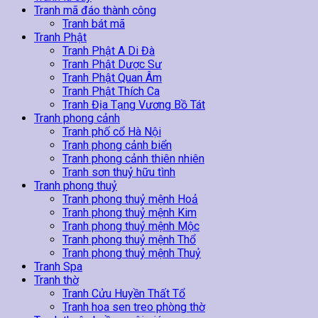
Tranh mã đáo thành công
Tranh bát mã
Tranh Phật
Tranh Phật A Di Đà
Tranh Phật Dược Sư
Tranh Phật Quan Âm
Tranh Phật Thích Ca
Tranh Địa Tạng Vương Bồ Tát
Tranh phong cảnh
Tranh phố cổ Hà Nội
Tranh phong cảnh biển
Tranh phong cảnh thiên nhiên
Tranh sơn thuỷ hữu tình
Tranh phong thuỷ
Tranh phong thuỷ mệnh Hoả
Tranh phong thuỷ mệnh Kim
Tranh phong thuỷ mệnh Mộc
Tranh phong thuỷ mệnh Thổ
Tranh phong thuỷ mệnh Thuỷ
Tranh Spa
Tranh thờ
Tranh Cửu Huyền Thất Tổ
Tranh hoa sen treo phòng thờ