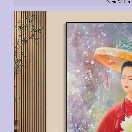
Tranh Cô Gái 