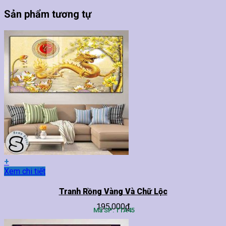
Sản phẩm tương tự
+
Sản
Xem chi tiết
phẩm
này
Tranh Rồng Vàng Và Chữ Lộc
có
195,000
₫
nhiều
Mã SP: TTA45
biến