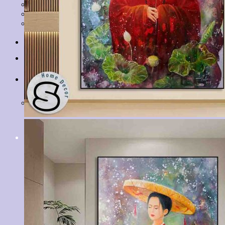
Tranh Lá Cây
Tranh Cá Chép
Tranh Tĩnh Vật
Tranh Đồng Quê
Tranh Thuỷ Mặc
Tranh Con Hổ
Tin tức
Liên hệ
Giỏ hàng
Chưa có sản phẩm trong giỏ hàng.
Tìm
kiếm: