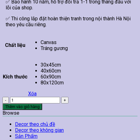
✅ Bảo hành 10 năm, hỗ trợ đổi trả 1-1 trong tháng đầu với
lỗi của shop.
✅ Thi công lắp đặt hoàn thiện tranh trong nội thành Hà Nội
theo yêu cầu riêng.
Canvas
Chất liệu
Tráng gương
30x45cm
40x60cm
Kích thước
60x90cm
80x120cm
Xóa
Tranh
Cô
Thêm vào giỏ hàng
Gái
Browse
Treo
Tường
Decor theo chủ đề
50
Decor theo không gian
số
Sản Phẩm