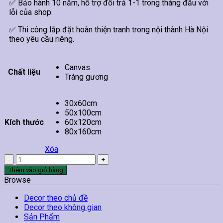
✅ Bảo hành 10 năm, hỗ trợ đổi trả 1-1 trong tháng đầu với
lỗi của shop.
✅ Thi công lắp đặt hoàn thiện tranh trong nội thành Hà Nội
theo yêu cầu riêng.
Canvas
Chất liệu
Tráng gương
30x60cm
50x100cm
Kích thước
60x120cm
80x160cm
Xóa
Tranh
Cỏ
Thêm vào giỏ hàng
Hoa
Browse
Và
Mặt
Decor theo chủ đề
Hồ
Decor theo không gian
số
Sản Phẩm