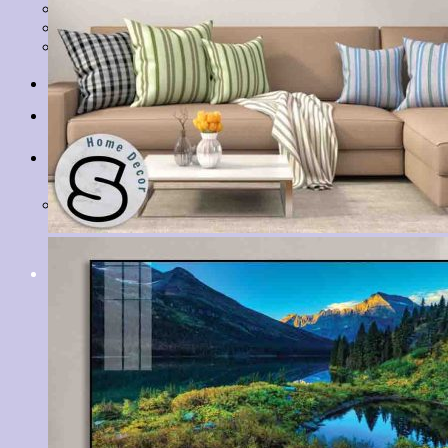
Tranh Lá Cây
Tranh Cá Chép
Tranh Tĩnh Vật
Tranh Đồng Quê
Tranh Thuỷ Mặc
Tranh Con Hổ
Tin tức
Liên hệ
Giỏ hàng
Chưa có sản phẩm trong giỏ hàng.
Tìm
kiếm: