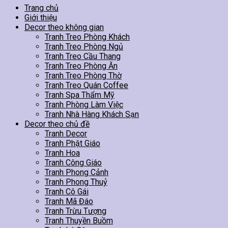
Trang chủ
Giới thiệu
Decor theo không gian
Tranh Treo Phòng Khách
Tranh Treo Phòng Ngủ
Tranh Treo Cầu Thang
Tranh Treo Phòng Ăn
Tranh Treo Phòng Thờ
Tranh Treo Quán Coffee
Tranh Spa Thẩm Mỹ
Tranh Phòng Làm Việc
Tranh Nhà Hàng Khách Sạn
Decor theo chủ đề
Tranh Decor
Tranh Phật Giáo
Tranh Hoa
Tranh Công Giáo
Tranh Phong Cảnh
Tranh Phong Thuỷ
Tranh Cô Gái
Tranh Mã Đáo
Tranh Trừu Tượng
Tranh Thuyền Buồm