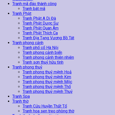
Tranh mã đáo thành công
Tranh bát mã
Tranh Phật
Tranh Phật A Di Đà
Tranh Phật Dược Sư
Tranh Phật Quan Âm
Tranh Phật Thích Ca
Tranh Địa Tạng Vương Bồ Tát
Tranh phong cảnh
Tranh phố cổ Hà Nội
Tranh phong cảnh biển
Tranh phong cảnh thiên nhiên
Tranh sơn thuỷ hữu tình
Tranh phong thuỷ
Tranh phong thuỷ mệnh Hoả
Tranh phong thuỷ mệnh Kim
Tranh phong thuỷ mệnh Mộc
Tranh phong thuỷ mệnh Thổ
Tranh phong thuỷ mệnh Thuỷ
Tranh Spa
Tranh thờ
Tranh Cửu Huyền Thất Tổ
Tranh hoa sen treo phòng thờ