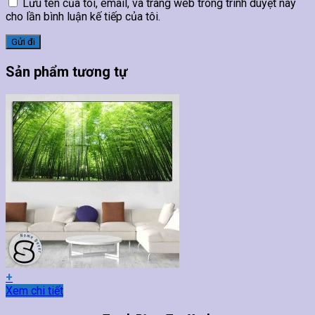
Lưu tên của tôi, email, và trang web trong trình duyệt này
cho lần bình luận kế tiếp của tôi.
Sản phẩm tương tự
+
Sản
Xem chi tiết
phẩm