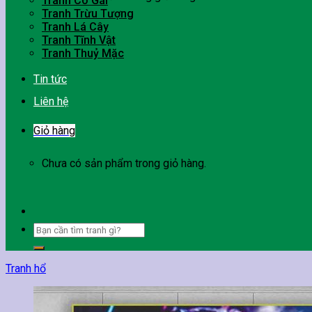
Tranh Cô Gái
Tranh Trừu Tượng
Tranh Lá Cây
Tranh Tĩnh Vật
Tranh Thuỷ Mặc
Tin tức
Liên hệ
Giỏ hàng
Chưa có sản phẩm trong giỏ hàng.
Tìm
kiếm:
Tranh hổ