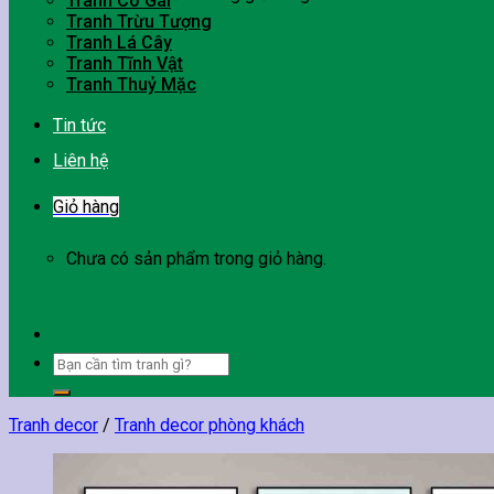
Tranh Cô Gái
Tranh Trừu Tượng
Tranh Lá Cây
Tranh Tĩnh Vật
Tranh Thuỷ Mặc
Tin tức
Liên hệ
Giỏ hàng
Chưa có sản phẩm trong giỏ hàng.
Tìm
kiếm:
Tranh decor
/
Tranh decor phòng khách