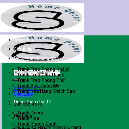
Skip
to
content
Trang chủ
Giới thiệu
Decor theo không gian
Tranh Treo Phòng Khách
Tìm
Tranh Treo Cầu Thang
kiếm:
Tranh Treo Phòng Thờ
Tranh Spa Thẩm Mỹ
0986.654.570
Tranh Nhà Hàng Khách Sạn
Chat Zalo
Decor theo chủ đề
098 665 4570
Tranh Decor
Giỏ hàng
Tranh Hoa
Tranh Phong Cảnh
Chưa có sản phẩm trong giỏ hàng.