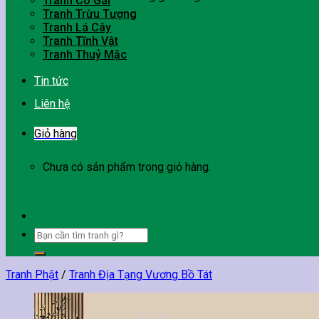
Tranh Cô Gái
Tranh Trừu Tượng
Tranh Lá Cây
Tranh Tĩnh Vật
Tranh Thuỷ Mặc
Tin tức
Liên hệ
Giỏ hàng
Chưa có sản phẩm trong giỏ hàng.
Tìm
kiếm:
Tranh Phật
/
Tranh Địa Tạng Vương Bồ Tát