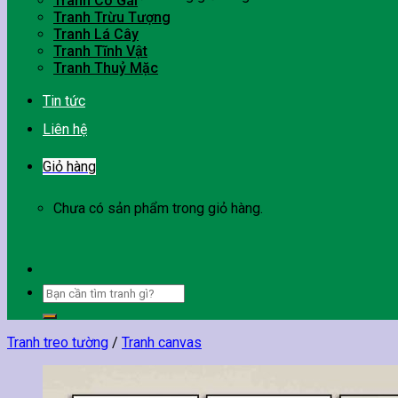
Tranh Cô Gái
Tranh Trừu Tượng
Tranh Lá Cây
Tranh Tĩnh Vật
Tranh Thuỷ Mặc
Tin tức
Liên hệ
Giỏ hàng
Chưa có sản phẩm trong giỏ hàng.
Tìm
kiếm:
Tranh treo tường
/
Tranh canvas