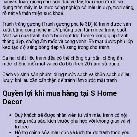
canvas toan, giống như sơn dầu vẽ tay, loại mực được sử
dụng trên máy in là mực công nghiệp có màu in đẹp, tươi sáng,
rõ nét và thân thiện sức khoẻ.
Tranh tráng gương (Tranh gương pha lê 3D) là tranh được sản
xuất bằng công nghệ in UV phẳng trên tấm mica trong suốt.
Mặt sau của tranh được bọc một lớp fomex cứng giúp tranh
thẳng đẹp, chống ẩm mốc và cong vênh. Bề mặt được phủ lớp
keo tạo độ sáng bóng đẹp và sang trọng cho tranh.
Cả hai chất liệu tranh đều có thể chống bụi bẩn, chống ẩm
mốc, chống mối mọt và có độ bền trên 20 năm sử dụng.
Cách vệ sinh sản phẩm: dùng nước sạch và khăn sạch để lau,
lưu ý: khi lau cần cẩn thận để tránh làm xước mặt tranh.
Quyền lợi khi mua hàng tại S Home
Decor
Quý khách sẽ được nhân viên tư vấn mẫu tranh có nội
dung, màu sắc, kích thước phù hợp với không gian và vị
trí treo.
Hỗ trợ chỉnh sửa màu sắc và kích thước tranh theo yêu