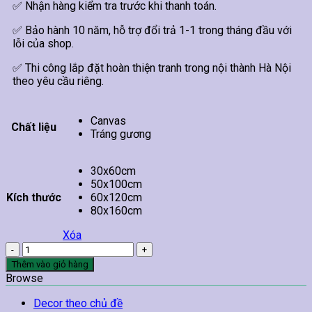
✅ Nhận hàng kiểm tra trước khi thanh toán.
✅ Bảo hành 10 năm, hỗ trợ đổi trả 1-1 trong tháng đầu với
lỗi của shop.
✅ Thi công lắp đặt hoàn thiện tranh trong nội thành Hà Nội
theo yêu cầu riêng.
Canvas
Chất liệu
Tráng gương
30x60cm
50x100cm
Kích thước
60x120cm
80x160cm
Xóa
Tranh
Hạc
Thêm vào giỏ hàng
Trắng
Browse
Đậu
Trên
Decor theo chủ đề