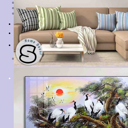
Tranh Lá Cây
Tranh Cá Chép
Tranh Tĩnh Vật
Tranh Đồng Quê
Tranh Thuỷ Mặc
Tranh Con Hổ
Tin tức
Liên hệ
Giỏ hàng
Chưa có sản phẩm trong giỏ hàng.
Tìm
kiếm: