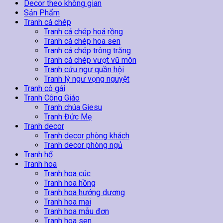
Cây
Decor theo không gian
Tùng
Sản Phẩm
số
Tranh cá chép
lượng
Tranh cá chép hoá rồng
Tranh cá chép hoa sen
Tranh cá chép trông trăng
Tranh cá chép vượt vũ môn
Tranh cửu ngư quần hội
Tranh lý ngư vọng nguyệt
Tranh cô gái
Tranh Công Giáo
Tranh chúa Giesu
Tranh Đức Mẹ
Tranh decor
Tranh decor phòng khách
Tranh decor phòng ngủ
Tranh hổ
Tranh hoa
Tranh hoa cúc
Tranh hoa hồng
Tranh hoa hướng dương
Tranh hoa mai
Tranh hoa mẫu đơn
Tranh hoa sen