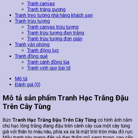
Tranh canvas
Tranh tráng gương
Tranh treo tường nhà hàng khách sạn
Tranh trừu tượng
Tranh canvas trừu tượng
Tranh trừu tượng đen trắng
Tranh trừu tượng đơn giản
Tranh văn phòng
Tranh động lực
Tranh đồng quê
Tranh cánh đồng lúa
Tranh vinh quy bái tổ
Mô tả
Đánh giá (0)
Mô tả sản phẩm Tranh Hạc Trắng Đậu
Trên Cây Tùng
Bức
Tranh Hạc Trắng Đậu Trên Cây Tùng
có hình ảnh năm
chú hạc lông trắng đang đậu trên cành cây của một cây tùng
già với thân to màu nâu, phía xa xa là mặt trời tròn màu đỏ rực.
Mẫu tranh này mang đến vẻ đẹp thẩm mỹ sang trọng, cao cấp