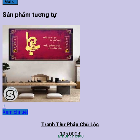
Sản phẩm tương tự
+
Sản
Xem chi tiết
phẩm
này
Tranh Thư Pháp Chữ Lộc
có
195,000
₫
nhiều
Mã SP: TTA40