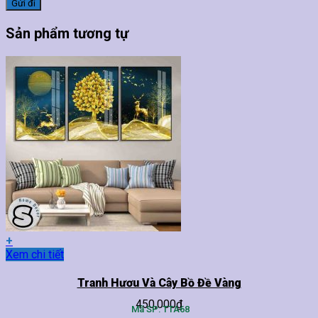
Sản phẩm tương tự
+
Sản
Xem chi tiết
phẩm
này
Tranh Hươu Và Cây Bồ Đề Vàng
có
450,000
₫
nhiều
Mã SP: TTA68