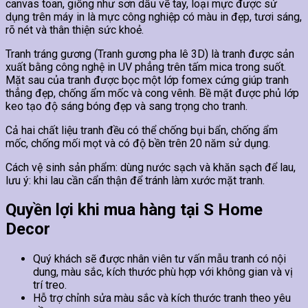
canvas toan, giống như sơn dầu vẽ tay, loại mực được sử
dụng trên máy in là mực công nghiệp có màu in đẹp, tươi sáng,
rõ nét và thân thiện sức khoẻ.
Tranh tráng gương (Tranh gương pha lê 3D) là tranh được sản
xuất bằng công nghệ in UV phẳng trên tấm mica trong suốt.
Mặt sau của tranh được bọc một lớp fomex cứng giúp tranh
thẳng đẹp, chống ẩm mốc và cong vênh. Bề mặt được phủ lớp
keo tạo độ sáng bóng đẹp và sang trọng cho tranh.
Cả hai chất liệu tranh đều có thể chống bụi bẩn, chống ẩm
mốc, chống mối mọt và có độ bền trên 20 năm sử dụng.
Cách vệ sinh sản phẩm: dùng nước sạch và khăn sạch để lau,
lưu ý: khi lau cần cẩn thận để tránh làm xước mặt tranh.
Quyền lợi khi mua hàng tại S Home
Decor
Quý khách sẽ được nhân viên tư vấn mẫu tranh có nội
dung, màu sắc, kích thước phù hợp với không gian và vị
trí treo.
Hỗ trợ chỉnh sửa màu sắc và kích thước tranh theo yêu