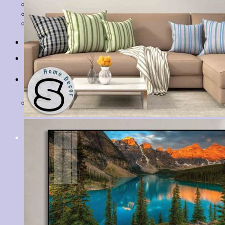
Tranh Lá Cây
Tranh Cá Chép
Tranh Tĩnh Vật
Tranh Đồng Quê
Tranh Thuỷ Mặc
Tranh Con Hổ
Tin tức
Liên hệ
Giỏ hàng
Chưa có sản phẩm trong giỏ hàng.
Tìm
kiếm: