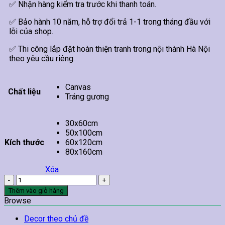
✅ Nhận hàng kiểm tra trước khi thanh toán.
✅ Bảo hành 10 năm, hỗ trợ đổi trả 1-1 trong tháng đầu với
lỗi của shop.
✅ Thi công lắp đặt hoàn thiện tranh trong nội thành Hà Nội
theo yêu cầu riêng.
Canvas
Chất liệu
Tráng gương
30x60cm
50x100cm
Kích thước
60x120cm
80x160cm
Xóa
Tranh
Hồ
Thêm vào giỏ hàng
Nước
Browse
Xanh
Và
Decor theo chủ đề