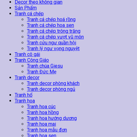
Dãy
Decor theo không gian
Núi
Sản Phẩm
số
Tranh cá chép
lượng
Tranh cá chép hoá rồng
Tranh cá chép hoa sen
Tranh cá chép trông trăng
Tranh cá chép vượt vũ môn
Tranh cửu ngư quần hội
Tranh lý ngư vọng nguyệt
Tranh cô gái
Tranh Công Giáo
Tranh chúa Giesu
Tranh Đức Mẹ
Tranh decor
Tranh decor phòng khách
Tranh decor phòng ngủ
Tranh hổ
Tranh hoa
Tranh hoa cúc
Tranh hoa hồng
Tranh hoa hướng dương
Tranh hoa mai
Tranh hoa mẫu đơn
Tranh hoa sen