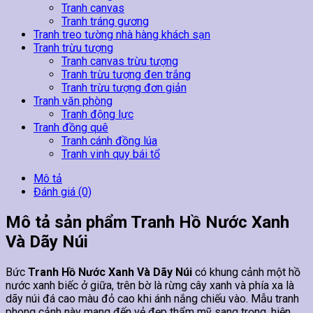
Tranh canvas
Tranh tráng gương
Tranh treo tường nhà hàng khách sạn
Tranh trừu tượng
Tranh canvas trừu tượng
Tranh trừu tượng đen trắng
Tranh trừu tượng đơn giản
Tranh văn phòng
Tranh động lực
Tranh đồng quê
Tranh cánh đồng lúa
Tranh vinh quy bái tổ
Mô tả
Đánh giá (0)
Mô tả sản phẩm Tranh Hồ Nước Xanh
Và Dãy Núi
Bức
Tranh Hồ Nước Xanh Và Dãy Núi
có khung cảnh một hồ
nước xanh biếc ở giữa, trên bờ là rừng cây xanh và phía xa là
dãy núi đá cao màu đỏ cao khi ánh nắng chiếu vào. Mẫu tranh
phong cảnh này mang đến vẻ đẹp thẩm mỹ sang trọng, hiện