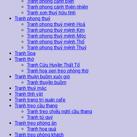
Tranh phong cảnh biển
Tranh phong cảnh thiên nhiên
Tranh sơn thuỷ hữu tình
Tranh phong thuỷ
Tranh phong thuỷ mệnh Hoả
Tranh phong thuỷ mệnh Kim
Tranh phong thuỷ mệnh Mộc
Tranh phong thuỷ mệnh Thổ
Tranh phong thuỷ mệnh Thuỷ
Tranh Spa
Tranh thờ
Tranh Cửu Huyền Thất Tổ
Tranh hoa sen treo phòng thờ
Tranh thuận buồm xuôi gió
Tranh thuyền buồm
Tranh thuỷ mặc
Tranh tĩnh vật
Tranh trang trí quán cafe
Tranh treo cầu thang
Tranh treo chiếu nghỉ cầu thang
Tranh tứ quý
Tranh treo phòng ăn
Tranh hoa quả
Tranh treo phòng khách