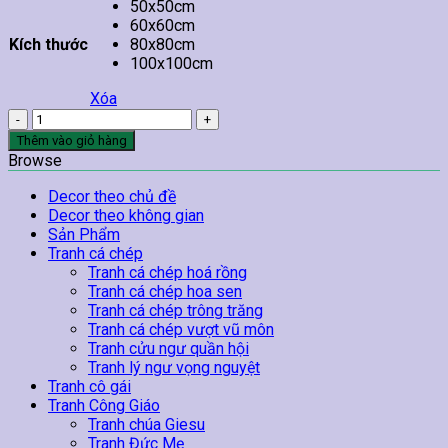
50x50cm
60x60cm
Kích thước
80x80cm
100x100cm
Xóa
Tranh
Hoa
Thêm vào giỏ hàng
Cúc
Browse
Treo
Tường
Decor theo chủ đề
28
Decor theo không gian
số
Sản Phẩm
lượng
Tranh cá chép
Tranh cá chép hoá rồng
Tranh cá chép hoa sen
Tranh cá chép trông trăng
Tranh cá chép vượt vũ môn
Tranh cửu ngư quần hội
Tranh lý ngư vọng nguyệt
Tranh cô gái
Tranh Công Giáo
Tranh chúa Giesu
Tranh Đức Mẹ