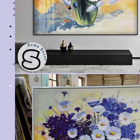
Tranh Lá Cây
Tranh Cá Chép
Tranh Tĩnh Vật
Tranh Đồng Quê
Tranh Thuỷ Mặc
Tranh Con Hổ
Tin tức
Liên hệ
Giỏ hàng
Chưa có sản phẩm trong giỏ hàng.
Tìm
kiếm: