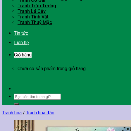
Tranh Cô Gái
Tranh Trừu Tượng
Tranh Lá Cây
Tranh Tĩnh Vật
Tranh Thuỷ Mặc
Tin tức
Liên hệ
Giỏ hàng
Chưa có sản phẩm trong giỏ hàng.
Tìm
kiếm:
Tranh hoa
/
Tranh hoa đào