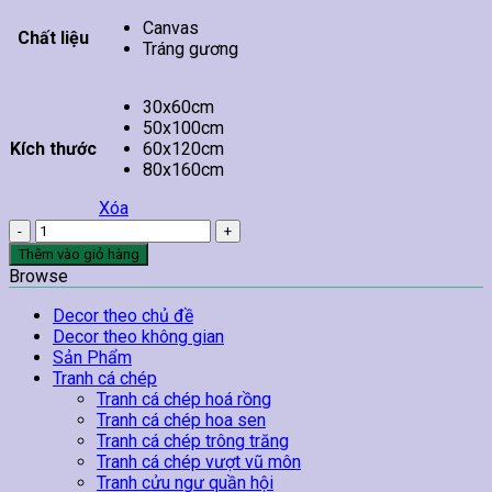
Canvas
Chất liệu
Tráng gương
30x60cm
50x100cm
Kích thước
60x120cm
80x160cm
Xóa
Tranh
Hoa
Thêm vào giỏ hàng
Đào
Browse
Treo
Tường
Decor theo chủ đề
13
Decor theo không gian
số
Sản Phẩm
lượng
Tranh cá chép
Tranh cá chép hoá rồng
Tranh cá chép hoa sen
Tranh cá chép trông trăng
Tranh cá chép vượt vũ môn
Tranh cửu ngư quần hội