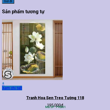
Sản phẩm tương tự
+
Sản
Xem chi tiết
phẩm
này
Tranh Hoa Sen Treo Tường 118
có
195,000
₫
nhiều
Mã SP: PKB01