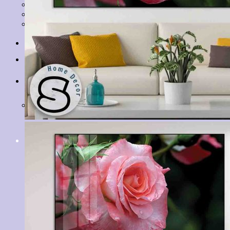
Tranh Lá Cây
Tranh Cá Chép
Tranh Tĩnh Vật
Tranh Đồng Quê
Tranh Thuỷ Mặc
Tranh Con Hổ
Tin tức
Liên hệ
Giỏ hàng
Chưa có sản phẩm trong giỏ hàng.
Tìm
kiếm: