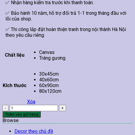
✅ Nhận hàng kiểm tra trước khi thanh toán.
✅ Bảo hành 10 năm, hỗ trợ đổi trả 1-1 trong tháng đầu với
lỗi của shop.
✅ Thi công lắp đặt hoàn thiện tranh trong nội thành Hà Nội
theo yêu cầu riêng.
Canvas
Chất liệu
Tráng gương
30x45cm
40x60cm
Kích thước
60x90cm
80x120cm
Xóa
Tranh
Hoa
Thêm vào giỏ hàng
Hồng
Browse
Treo
Tường
Decor theo chủ đề