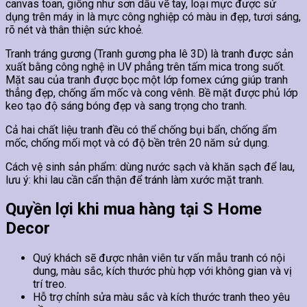
canvas toan, giống như sơn dầu vẽ tay, loại mực được sử
dụng trên máy in là mực công nghiệp có màu in đẹp, tươi sáng,
rõ nét và thân thiện sức khoẻ.
Tranh tráng gương (Tranh gương pha lê 3D) là tranh được sản
xuất bằng công nghệ in UV phẳng trên tấm mica trong suốt.
Mặt sau của tranh được bọc một lớp fomex cứng giúp tranh
thẳng đẹp, chống ẩm mốc và cong vênh. Bề mặt được phủ lớp
keo tạo độ sáng bóng đẹp và sang trọng cho tranh.
Cả hai chất liệu tranh đều có thể chống bụi bẩn, chống ẩm
mốc, chống mối mọt và có độ bền trên 20 năm sử dụng.
Cách vệ sinh sản phẩm: dùng nước sạch và khăn sạch để lau,
lưu ý: khi lau cần cẩn thận để tránh làm xước mặt tranh.
Quyền lợi khi mua hàng tại S Home
Decor
Quý khách sẽ được nhân viên tư vấn mẫu tranh có nội
dung, màu sắc, kích thước phù hợp với không gian và vị
trí treo.
Hỗ trợ chỉnh sửa màu sắc và kích thước tranh theo yêu