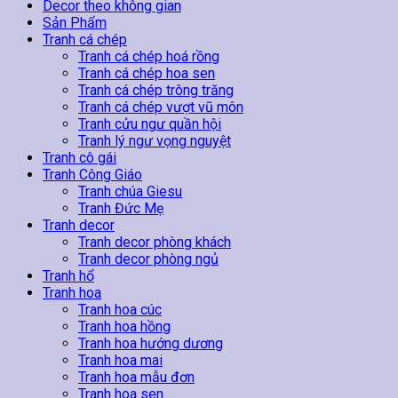
43
Decor theo không gian
số
Sản Phẩm
lượng
Tranh cá chép
Tranh cá chép hoá rồng
Tranh cá chép hoa sen
Tranh cá chép trông trăng
Tranh cá chép vượt vũ môn
Tranh cửu ngư quần hội
Tranh lý ngư vọng nguyệt
Tranh cô gái
Tranh Công Giáo
Tranh chúa Giesu
Tranh Đức Mẹ
Tranh decor
Tranh decor phòng khách
Tranh decor phòng ngủ
Tranh hổ
Tranh hoa
Tranh hoa cúc
Tranh hoa hồng
Tranh hoa hướng dương
Tranh hoa mai
Tranh hoa mẫu đơn
Tranh hoa sen