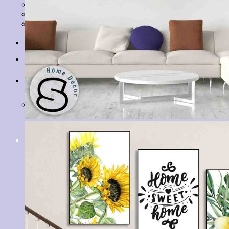
Tranh Lá Cây
Tranh Cá Chép
Tranh Tĩnh Vật
Tranh Đồng Quê
Tranh Thuỷ Mặc
Tranh Con Hổ
Tin tức
Liên hệ
Giỏ hàng
Chưa có sản phẩm trong giỏ hàng.
Tìm
kiếm: