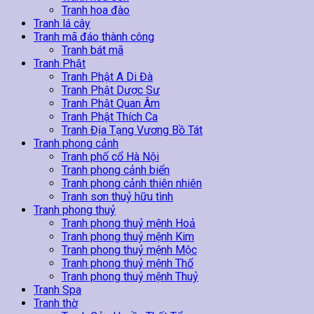
Tranh hoa đào
Tranh lá cây
Tranh mã đáo thành công
Tranh bát mã
Tranh Phật
Tranh Phật A Di Đà
Tranh Phật Dược Sư
Tranh Phật Quan Âm
Tranh Phật Thích Ca
Tranh Địa Tạng Vương Bồ Tát
Tranh phong cảnh
Tranh phố cổ Hà Nội
Tranh phong cảnh biển
Tranh phong cảnh thiên nhiên
Tranh sơn thuỷ hữu tình
Tranh phong thuỷ
Tranh phong thuỷ mệnh Hoả
Tranh phong thuỷ mệnh Kim
Tranh phong thuỷ mệnh Mộc
Tranh phong thuỷ mệnh Thổ
Tranh phong thuỷ mệnh Thuỷ
Tranh Spa
Tranh thờ