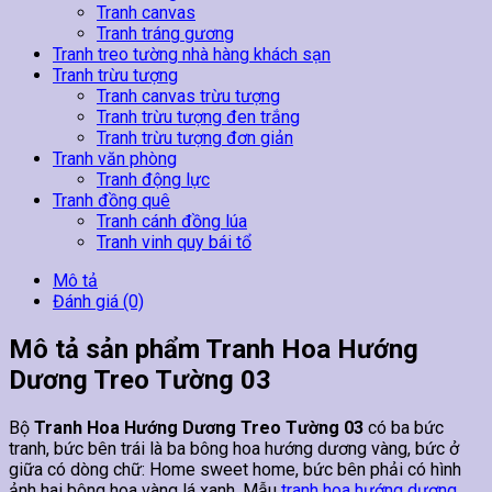
Tranh canvas
Tranh tráng gương
Tranh treo tường nhà hàng khách sạn
Tranh trừu tượng
Tranh canvas trừu tượng
Tranh trừu tượng đen trắng
Tranh trừu tượng đơn giản
Tranh văn phòng
Tranh động lực
Tranh đồng quê
Tranh cánh đồng lúa
Tranh vinh quy bái tổ
Mô tả
Đánh giá (0)
Mô tả sản phẩm Tranh Hoa Hướng
Dương Treo Tường 03
Bộ
Tranh Hoa Hướng Dương Treo Tường 03
có ba bức
tranh, bức bên trái là ba bông hoa hướng dương vàng, bức ở
giữa có dòng chữ: Home sweet home, bức bên phải có hình
ảnh hai bông hoa vàng lá xanh. Mẫu
tranh hoa hướng dương