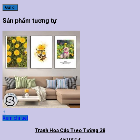
Sản phẩm tương tự
+
Sản
Xem chi tiết
phẩm
này
Tranh Hoa Cúc Treo Tường 38
có
450,000
₫