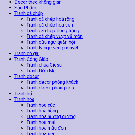
Tường
Decor theo không gian
03
Sản Phẩm
số
Tranh cá chép
lượng
Tranh cá chép hoá rồng
Tranh cá chép hoa sen
Tranh cá chép trông trăng
Tranh cá chép vượt vũ môn
Tranh cửu ngư quần hội
Tranh lý ngư vọng nguyệt
Tranh cô gái
Tranh Công Giáo
Tranh chúa Giesu
Tranh Đức Mẹ
Tranh decor
Tranh decor phòng khách
Tranh decor phòng ngủ
Tranh hổ
Tranh hoa
Tranh hoa cúc
Tranh hoa hồng
Tranh hoa hướng dương
Tranh hoa mai
Tranh hoa mẫu đơn
Tranh hoa sen