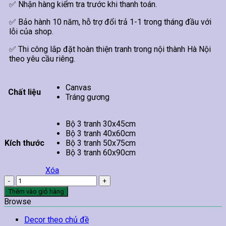
✅ Nhận hàng kiểm tra trước khi thanh toán.
✅ Bảo hành 10 năm, hỗ trợ đổi trả 1-1 trong tháng đầu với
lỗi của shop.
✅ Thi công lắp đặt hoàn thiện tranh trong nội thành Hà Nội
theo yêu cầu riêng.
Canvas
Chất liệu
Tráng gương
Bộ 3 tranh 30x45cm
Bộ 3 tranh 40x60cm
Kích thước
Bộ 3 tranh 50x75cm
Bộ 3 tranh 60x90cm
Xóa
Tranh
Hoa
Thêm vào giỏ hàng
Hướng
Browse
Dương
Treo
Decor theo chủ đề