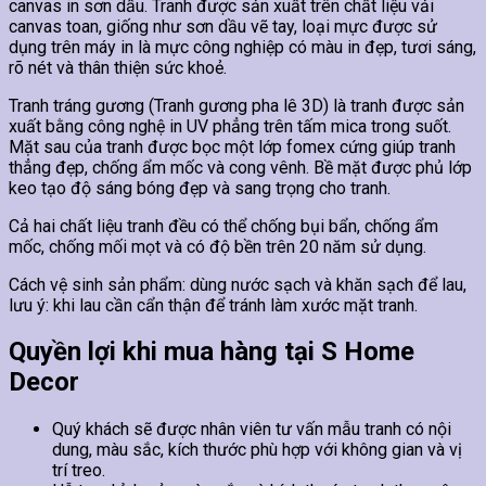
canvas in sơn dầu. Tranh được sản xuất trên chất liệu vải
canvas toan, giống như sơn dầu vẽ tay, loại mực được sử
dụng trên máy in là mực công nghiệp có màu in đẹp, tươi sáng,
rõ nét và thân thiện sức khoẻ.
Tranh tráng gương (Tranh gương pha lê 3D) là tranh được sản
xuất bằng công nghệ in UV phẳng trên tấm mica trong suốt.
Mặt sau của tranh được bọc một lớp fomex cứng giúp tranh
thẳng đẹp, chống ẩm mốc và cong vênh. Bề mặt được phủ lớp
keo tạo độ sáng bóng đẹp và sang trọng cho tranh.
Cả hai chất liệu tranh đều có thể chống bụi bẩn, chống ẩm
mốc, chống mối mọt và có độ bền trên 20 năm sử dụng.
Cách vệ sinh sản phẩm: dùng nước sạch và khăn sạch để lau,
lưu ý: khi lau cần cẩn thận để tránh làm xước mặt tranh.
Quyền lợi khi mua hàng tại S Home
Decor
Quý khách sẽ được nhân viên tư vấn mẫu tranh có nội
dung, màu sắc, kích thước phù hợp với không gian và vị
trí treo.