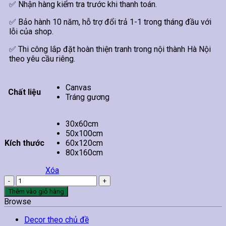
✅ Nhận hàng kiểm tra trước khi thanh toán.
✅ Bảo hành 10 năm, hỗ trợ đổi trả 1-1 trong tháng đầu với
lỗi của shop.
✅ Thi công lắp đặt hoàn thiện tranh trong nội thành Hà Nội
theo yêu cầu riêng.
Canvas
Chất liệu
Tráng gương
30x60cm
50x100cm
Kích thước
60x120cm
80x160cm
Xóa
Tranh
Hoa
Thêm vào giỏ hàng
Hướng
Browse
Dương
Treo
Decor theo chủ đề