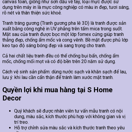
canvas toan, giống như sơn dầu vẽ tay, loại mực được sử
dụng trên máy in là mực công nghiệp có màu in đẹp, tươi sáng,
rõ nét và thân thiện sức khoẻ.
Tranh tráng gương (Tranh gương pha lê 3D) là tranh được sản
xuất bằng công nghệ in UV phẳng trên tấm mica trong suốt.
Mặt sau của tranh được bọc một lớp fomex cứng giúp tranh
thẳng đẹp, chống ẩm mốc và cong vênh. Bề mặt được phủ lớp
keo tạo độ sáng bóng đẹp và sang trọng cho tranh.
Cả hai chất liệu tranh đều có thể chống bụi bẩn, chống ẩm
mốc, chống mối mọt và có độ bền trên 20 năm sử dụng.
Cách vệ sinh sản phẩm: dùng nước sạch và khăn sạch để lau,
lưu ý: khi lau cần cẩn thận để tránh làm xước mặt tranh.
Quyền lợi khi mua hàng tại S Home
Decor
Quý khách sẽ được nhân viên tư vấn mẫu tranh có nội
dung, màu sắc, kích thước phù hợp với không gian và vị
trí treo.
Hỗ trợ chỉnh sửa màu sắc và kích thước tranh theo yêu