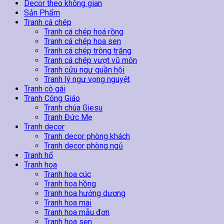
Tường
Decor theo không gian
05
Sản Phẩm
số
Tranh cá chép
lượng
Tranh cá chép hoá rồng
Tranh cá chép hoa sen
Tranh cá chép trông trăng
Tranh cá chép vượt vũ môn
Tranh cửu ngư quần hội
Tranh lý ngư vọng nguyệt
Tranh cô gái
Tranh Công Giáo
Tranh chúa Giesu
Tranh Đức Mẹ
Tranh decor
Tranh decor phòng khách
Tranh decor phòng ngủ
Tranh hổ
Tranh hoa
Tranh hoa cúc
Tranh hoa hồng
Tranh hoa hướng dương
Tranh hoa mai
Tranh hoa mẫu đơn
Tranh hoa sen