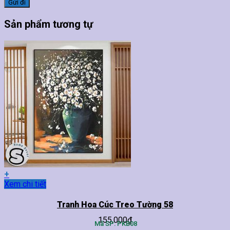
Sản phẩm tương tự
+
Sản
Xem chi tiết
phẩm
này
Tranh Hoa Cúc Treo Tường 58
có
155,000
₫
nhiều
Mã SP: PKB08