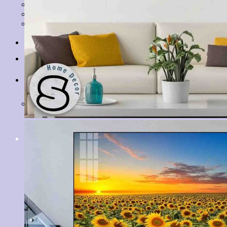
Tranh Lá Cây
Tranh Cá Chép
Tranh Tĩnh Vật
Tranh Đồng Quê
Tranh Thuỷ Mặc
Tranh Con Hổ
Tin tức
Liên hệ
Giỏ hàng
Chưa có sản phẩm trong giỏ hàng.
Tìm
kiếm: