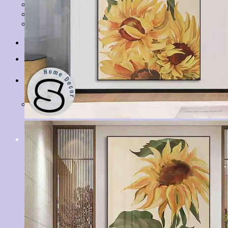
Tranh Lá Cây
Tranh Cá Chép
Tranh Tĩnh Vật
Tranh Đồng Quê
Tranh Thuỷ Mặc
Tranh Con Hổ
Tin tức
Liên hệ
Giỏ hàng
Chưa có sản phẩm trong giỏ hàng.
Tìm
kiếm: