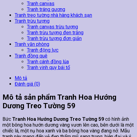
Tranh canvas
Tranh tráng gương
Tranh treo tường nhà hàng khách sạn
Tranh trừu tượng
Tranh canvas trừu tượng
Tranh trừu tượng đen trắng
Tranh trừu tượng đơn giản
Tranh văn phòng
Tranh động lực
Tranh đồng quê
Tranh cánh đồng lúa
Tranh vinh quy bái tổ
Mô tả
Đánh giá (0)
Mô tả sản phẩm Tranh Hoa Hướng
Dương Treo Tường 59
Bức
Tranh Hoa Hướng Dương Treo Tường 59
có hình ảnh
một bông hoa hướn dương vàng vươn lên cao, bên dưới là một
chiếc lá, một nụ hoa xanh và ba bông hoa vàng đang nở. Mẫu
tranh này mang đến vẻ đẹp thẩm mỹ sang trọng, hiện đại và ý