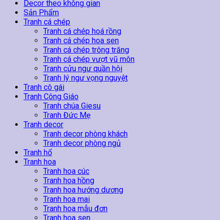
Tường
Decor theo không gian
59
Sản Phẩm
số
Tranh cá chép
lượng
Tranh cá chép hoá rồng
Tranh cá chép hoa sen
Tranh cá chép trông trăng
Tranh cá chép vượt vũ môn
Tranh cửu ngư quần hội
Tranh lý ngư vọng nguyệt
Tranh cô gái
Tranh Công Giáo
Tranh chúa Giesu
Tranh Đức Mẹ
Tranh decor
Tranh decor phòng khách
Tranh decor phòng ngủ
Tranh hổ
Tranh hoa
Tranh hoa cúc
Tranh hoa hồng
Tranh hoa hướng dương
Tranh hoa mai
Tranh hoa mẫu đơn
Tranh hoa sen