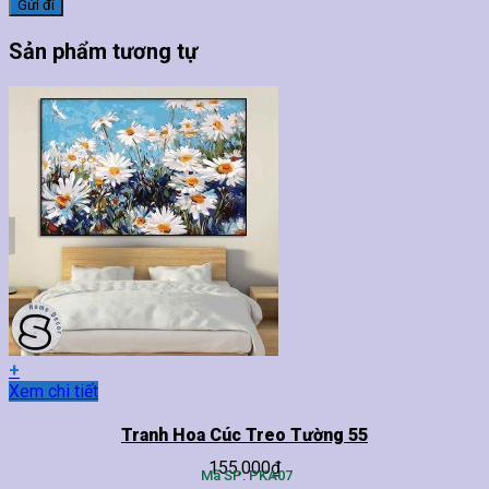
Sản phẩm tương tự
+
Sản
Xem chi tiết
phẩm
này
Tranh Hoa Cúc Treo Tường 55
có
155,000
₫
nhiều
Mã SP: PKA07