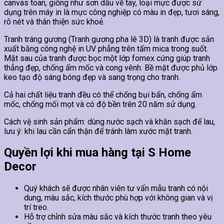
canvas toan, giống như sơn dầu vẽ tay, loại mực được sử
dụng trên máy in là mực công nghiệp có màu in đẹp, tươi sáng,
rõ nét và thân thiện sức khoẻ.
Tranh tráng gương (Tranh gương pha lê 3D) là tranh được sản
xuất bằng công nghệ in UV phẳng trên tấm mica trong suốt.
Mặt sau của tranh được bọc một lớp fomex cứng giúp tranh
thẳng đẹp, chống ẩm mốc và cong vênh. Bề mặt được phủ lớp
keo tạo độ sáng bóng đẹp và sang trọng cho tranh.
Cả hai chất liệu tranh đều có thể chống bụi bẩn, chống ẩm
mốc, chống mối mọt và có độ bền trên 20 năm sử dụng.
Cách vệ sinh sản phẩm: dùng nước sạch và khăn sạch để lau,
lưu ý: khi lau cần cẩn thận để tránh làm xước mặt tranh.
Quyền lợi khi mua hàng tại S Home
Decor
Quý khách sẽ được nhân viên tư vấn mẫu tranh có nội
dung, màu sắc, kích thước phù hợp với không gian và vị
trí treo.
Hỗ trợ chỉnh sửa màu sắc và kích thước tranh theo yêu