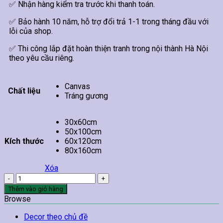
✅ Nhận hàng kiểm tra trước khi thanh toán.
✅ Bảo hành 10 năm, hỗ trợ đổi trả 1-1 trong tháng đầu với
lỗi của shop.
✅ Thi công lắp đặt hoàn thiện tranh trong nội thành Hà Nội
theo yêu cầu riêng.
Canvas
Chất liệu
Tráng gương
30x60cm
50x100cm
Kích thước
60x120cm
80x160cm
Xóa
Tranh
Hoa
Thêm vào giỏ hàng
Hướng
Browse
Dương
Treo
Decor theo chủ đề