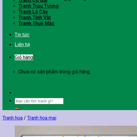
Tranh Cô Gái
Tranh Trừu Tượng
Tranh Lá Cây
Tranh Tĩnh Vật
Tranh Thuỷ Mặc
Tin tức
Liên hệ
Giỏ hàng
Chưa có sản phẩm trong giỏ hàng.
Tìm
kiếm:
Tranh hoa
/
Tranh hoa mai