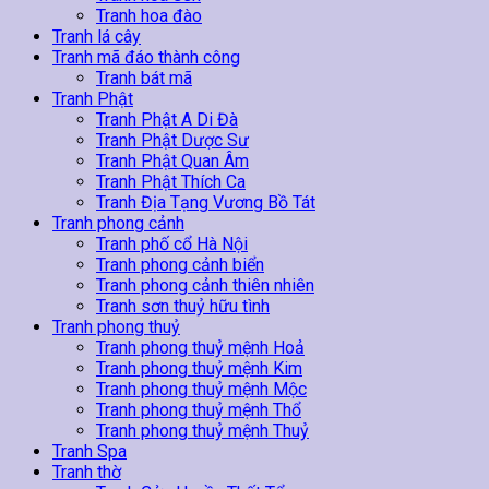
Tranh hoa đào
Tranh lá cây
Tranh mã đáo thành công
Tranh bát mã
Tranh Phật
Tranh Phật A Di Đà
Tranh Phật Dược Sư
Tranh Phật Quan Âm
Tranh Phật Thích Ca
Tranh Địa Tạng Vương Bồ Tát
Tranh phong cảnh
Tranh phố cổ Hà Nội
Tranh phong cảnh biển
Tranh phong cảnh thiên nhiên
Tranh sơn thuỷ hữu tình
Tranh phong thuỷ
Tranh phong thuỷ mệnh Hoả
Tranh phong thuỷ mệnh Kim
Tranh phong thuỷ mệnh Mộc
Tranh phong thuỷ mệnh Thổ
Tranh phong thuỷ mệnh Thuỷ
Tranh Spa
Tranh thờ