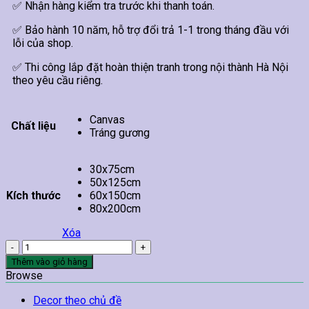
✅ Nhận hàng kiểm tra trước khi thanh toán.
✅ Bảo hành 10 năm, hỗ trợ đổi trả 1-1 trong tháng đầu với
lỗi của shop.
✅ Thi công lắp đặt hoàn thiện tranh trong nội thành Hà Nội
theo yêu cầu riêng.
Canvas
Chất liệu
Tráng gương
30x75cm
50x125cm
Kích thước
60x150cm
80x200cm
Xóa
Tranh
Hoa
Thêm vào giỏ hàng
Mẫu
Browse
Đơn
Treo
Decor theo chủ đề