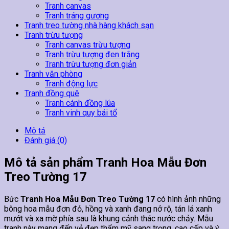
Tranh canvas
Tranh tráng gương
Tranh treo tường nhà hàng khách sạn
Tranh trừu tượng
Tranh canvas trừu tượng
Tranh trừu tượng đen trắng
Tranh trừu tượng đơn giản
Tranh văn phòng
Tranh động lực
Tranh đồng quê
Tranh cánh đồng lúa
Tranh vinh quy bái tổ
Mô tả
Đánh giá (0)
Mô tả sản phẩm Tranh Hoa Mẫu Đơn
Treo Tường 17
Bức
Tranh Hoa Mẫu Đơn Treo Tường 17
có hình ảnh những
bông hoa mẫu đơn đỏ, hồng và xanh đang nở rộ, tán lá xanh
mướt và xa mờ phía sau là khung cảnh thác nước chảy. Mẫu
tranh này mang đến vẻ đẹp thẩm mỹ sang trọng, cao cấp và ý