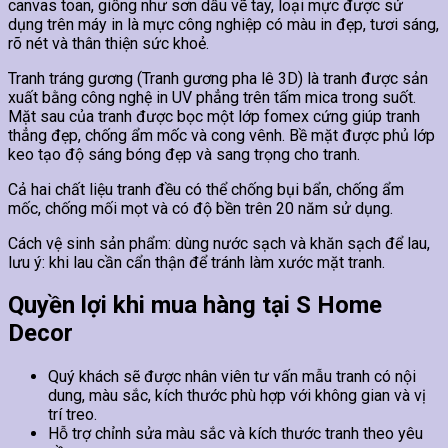
canvas toan, giống như sơn dầu vẽ tay, loại mực được sử
dụng trên máy in là mực công nghiệp có màu in đẹp, tươi sáng,
rõ nét và thân thiện sức khoẻ.
Tranh tráng gương (Tranh gương pha lê 3D) là tranh được sản
xuất bằng công nghệ in UV phẳng trên tấm mica trong suốt.
Mặt sau của tranh được bọc một lớp fomex cứng giúp tranh
thẳng đẹp, chống ẩm mốc và cong vênh. Bề mặt được phủ lớp
keo tạo độ sáng bóng đẹp và sang trọng cho tranh.
Cả hai chất liệu tranh đều có thể chống bụi bẩn, chống ẩm
mốc, chống mối mọt và có độ bền trên 20 năm sử dụng.
Cách vệ sinh sản phẩm: dùng nước sạch và khăn sạch để lau,
lưu ý: khi lau cần cẩn thận để tránh làm xước mặt tranh.
Quyền lợi khi mua hàng tại S Home
Decor
Quý khách sẽ được nhân viên tư vấn mẫu tranh có nội
dung, màu sắc, kích thước phù hợp với không gian và vị
trí treo.
Hỗ trợ chỉnh sửa màu sắc và kích thước tranh theo yêu