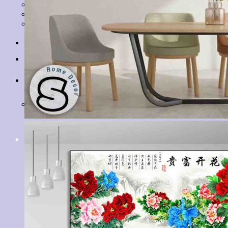
Tranh Lá Cây
Tranh Cá Chép
Tranh Tĩnh Vật
Tranh Đồng Quê
Tranh Thuỷ Mặc
Tranh Con Hổ
Tin tức
Liên hệ
Giỏ hàng
Chưa có sản phẩm trong giỏ hàng.
Tìm
kiếm: