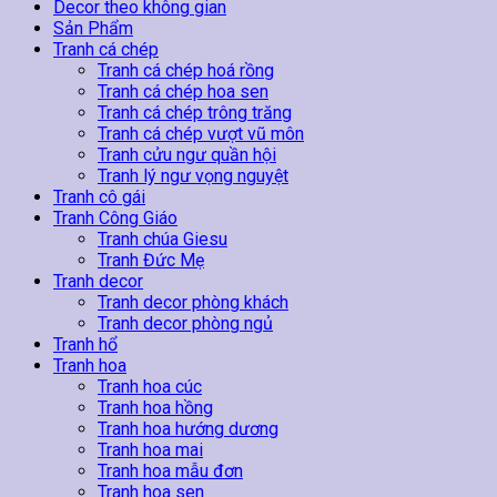
Tường
Decor theo không gian
17
Sản Phẩm
số
Tranh cá chép
lượng
Tranh cá chép hoá rồng
Tranh cá chép hoa sen
Tranh cá chép trông trăng
Tranh cá chép vượt vũ môn
Tranh cửu ngư quần hội
Tranh lý ngư vọng nguyệt
Tranh cô gái
Tranh Công Giáo
Tranh chúa Giesu
Tranh Đức Mẹ
Tranh decor
Tranh decor phòng khách
Tranh decor phòng ngủ
Tranh hổ
Tranh hoa
Tranh hoa cúc
Tranh hoa hồng
Tranh hoa hướng dương
Tranh hoa mai
Tranh hoa mẫu đơn
Tranh hoa sen