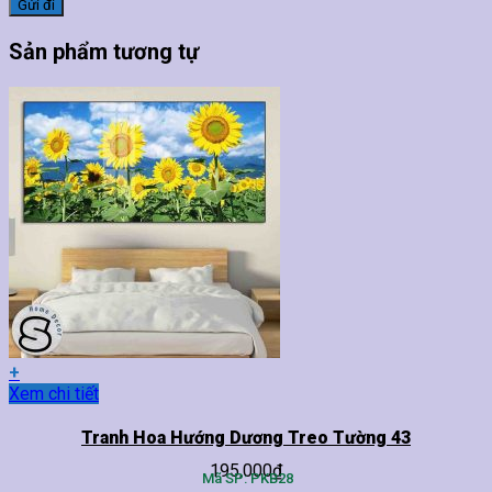
Sản phẩm tương tự
+
Sản
Xem chi tiết
phẩm
này
Tranh Hoa Hướng Dương Treo Tường 43
có
195,000
₫
nhiều
Mã SP: PKB28