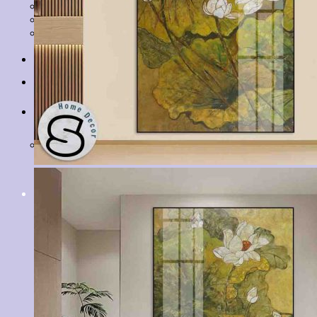
Tranh Lá Cây
Tranh Cá Chép
Tranh Tĩnh Vật
Tranh Đồng Quê
Tranh Thuỷ Mặc
Tranh Con Hổ
Tin tức
Liên hệ
Giỏ hàng
Chưa có sản phẩm trong giỏ hàng.
Tìm
kiếm: