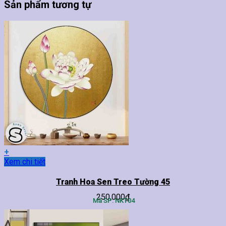
Sản phẩm tương tự
+
Sản
Xem chi tiết
phẩm
này
Tranh Hoa Sen Treo Tường 45
có
250,000
₫
nhiều
Mã SP: NKT04
biến
thể.