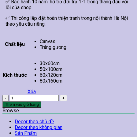
✅ Bảo hành 10 năm, hỗ trợ đổi trả 1-1 trong tháng đầu với
lỗi của shop.
✅ Thi công lắp đặt hoàn thiện tranh trong nội thành Hà Nội
theo yêu cầu riêng.
Canvas
Chất liệu
Tráng gương
30x60cm
50x100cm
Kích thước
60x120cm
80x160cm
Xóa
Tranh
Hoa
Thêm vào giỏ hàng
Sen
Browse
Indochine
số
Decor theo chủ đề
lượng
Decor theo không gian
Sản Phẩm