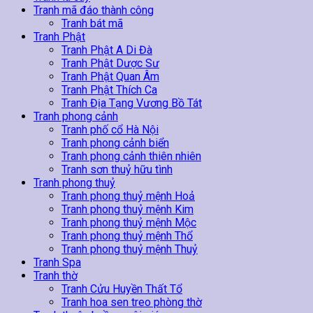
Tranh mã đáo thành công
Tranh bát mã
Tranh Phật
Tranh Phật A Di Đà
Tranh Phật Dược Sư
Tranh Phật Quan Âm
Tranh Phật Thích Ca
Tranh Địa Tạng Vương Bồ Tát
Tranh phong cảnh
Tranh phố cổ Hà Nội
Tranh phong cảnh biển
Tranh phong cảnh thiên nhiên
Tranh sơn thuỷ hữu tình
Tranh phong thuỷ
Tranh phong thuỷ mệnh Hoả
Tranh phong thuỷ mệnh Kim
Tranh phong thuỷ mệnh Mộc
Tranh phong thuỷ mệnh Thổ
Tranh phong thuỷ mệnh Thuỷ
Tranh Spa
Tranh thờ
Tranh Cửu Huyền Thất Tổ
Tranh hoa sen treo phòng thờ