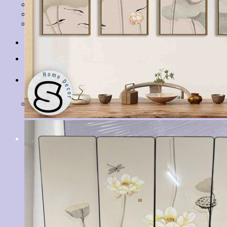
Tranh Lá Cây
Tranh Cá Chép
Tranh Tĩnh Vật
Tranh Đồng Quê
Tranh Thuỷ Mặc
Tranh Con Hổ
Tin tức
Liên hệ
Giỏ hàng
Chưa có sản phẩm trong giỏ hàng.
Tìm
kiếm: