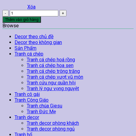
Xóa
Tranh
Hoa
Thêm vào giỏ hàng
Sen
Browse
Treo
Tường
Decor theo chủ đề
03
Decor theo không gian
số
Sản Phẩm
lượng
Tranh cá chép
Tranh cá chép hoá rồng
Tranh cá chép hoa sen
Tranh cá chép trông trăng
Tranh cá chép vượt vũ môn
Tranh cửu ngư quần hội
Tranh lý ngư vọng nguyệt
Tranh cô gái
Tranh Công Giáo
Tranh chúa Giesu
Tranh Đức Mẹ
Tranh decor
Tranh decor phòng khách
Tranh decor phòng ngủ
Tranh hổ