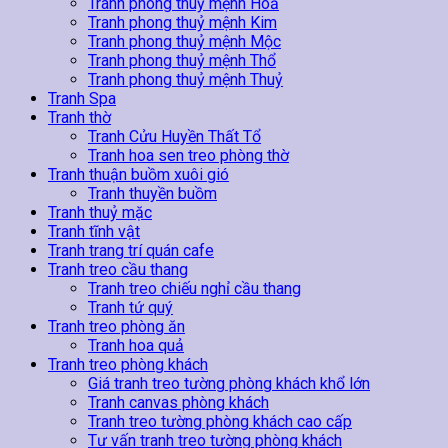
Tranh phong thuỷ mệnh Hoả
Tranh phong thuỷ mệnh Kim
Tranh phong thuỷ mệnh Mộc
Tranh phong thuỷ mệnh Thổ
Tranh phong thuỷ mệnh Thuỷ
Tranh Spa
Tranh thờ
Tranh Cửu Huyền Thất Tổ
Tranh hoa sen treo phòng thờ
Tranh thuận buồm xuôi gió
Tranh thuyền buồm
Tranh thuỷ mặc
Tranh tĩnh vật
Tranh trang trí quán cafe
Tranh treo cầu thang
Tranh treo chiếu nghỉ cầu thang
Tranh tứ quý
Tranh treo phòng ăn
Tranh hoa quả
Tranh treo phòng khách
Giá tranh treo tường phòng khách khổ lớn
Tranh canvas phòng khách
Tranh treo tường phòng khách cao cấp
Tư vấn tranh treo tường phòng khách