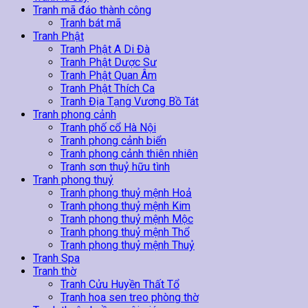
Tranh mã đáo thành công
Tranh bát mã
Tranh Phật
Tranh Phật A Di Đà
Tranh Phật Dược Sư
Tranh Phật Quan Âm
Tranh Phật Thích Ca
Tranh Địa Tạng Vương Bồ Tát
Tranh phong cảnh
Tranh phố cổ Hà Nội
Tranh phong cảnh biển
Tranh phong cảnh thiên nhiên
Tranh sơn thuỷ hữu tình
Tranh phong thuỷ
Tranh phong thuỷ mệnh Hoả
Tranh phong thuỷ mệnh Kim
Tranh phong thuỷ mệnh Mộc
Tranh phong thuỷ mệnh Thổ
Tranh phong thuỷ mệnh Thuỷ
Tranh Spa
Tranh thờ
Tranh Cửu Huyền Thất Tổ
Tranh hoa sen treo phòng thờ