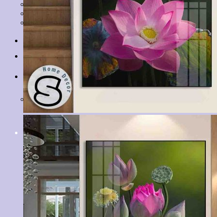
Tranh Lá Cây
Tranh Cá Chép
Tranh Tĩnh Vật
Tranh Đồng Quê
Tranh Thuỷ Mặc
Tranh Con Hổ
Tin tức
Liên hệ
Giỏ hàng
Chưa có sản phẩm trong giỏ hàng.
Tìm
kiếm: