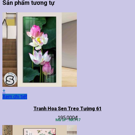
Sản phẩm tương tự
+
Sản
Xem chi tiết
phẩm
này
Tranh Hoa Sen Treo Tường 61
có
195,000
₫
nhiều
Mã SP: NKT17
biến
thể.