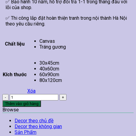
✅ Bảo hành 10 năm, hỗ trợ đổi trả 1-1 trong tháng đầu với
lỗi của shop.
✅ Thi công lắp đặt hoàn thiện tranh trong nội thành Hà Nội
theo yêu cầu riêng.
Canvas
Chất liệu
Tráng gương
30x45cm
40x60cm
Kích thước
60x90cm
80x120cm
Xóa
Tranh
Hoa
Thêm vào giỏ hàng
Sen
Browse
Treo
Tường
Decor theo chủ đề
34
Decor theo không gian
số
Sản Phẩm