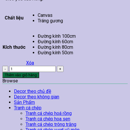
Canvas
Chất liệu
Tráng gương
Đường kính 100cm
Đường kính 60cm
Kích thước
Đường kính 80cm
Đường kính 50cm
Xóa
Tranh
Hoa
Thêm vào giỏ hàng
Sen
Browse
Treo
Tường
Decor theo chủ đề
76
Decor theo không gian
số
Sản Phẩm
lượng
Tranh cá chép
Tranh cá chép hoá rồng
Tranh cá chép hoa sen
Tranh cá chép trông trăng
Tranh cá chép vượt vũ môn