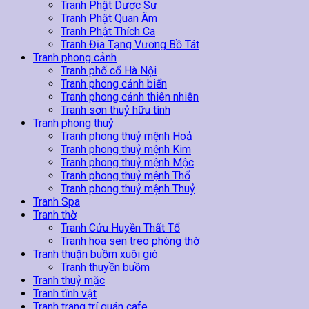
Tranh Phật Dược Sư
Tranh Phật Quan Âm
Tranh Phật Thích Ca
Tranh Địa Tạng Vương Bồ Tát
Tranh phong cảnh
Tranh phố cổ Hà Nội
Tranh phong cảnh biển
Tranh phong cảnh thiên nhiên
Tranh sơn thuỷ hữu tình
Tranh phong thuỷ
Tranh phong thuỷ mệnh Hoả
Tranh phong thuỷ mệnh Kim
Tranh phong thuỷ mệnh Mộc
Tranh phong thuỷ mệnh Thổ
Tranh phong thuỷ mệnh Thuỷ
Tranh Spa
Tranh thờ
Tranh Cửu Huyền Thất Tổ
Tranh hoa sen treo phòng thờ
Tranh thuận buồm xuôi gió
Tranh thuyền buồm
Tranh thuỷ mặc
Tranh tĩnh vật
Tranh trang trí quán cafe