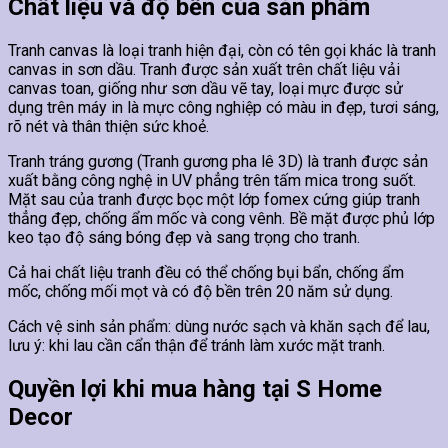
Chất liệu và độ bền của sản phẩm
Tranh canvas là loại tranh hiện đại, còn có tên gọi khác là tranh
canvas in sơn dầu. Tranh được sản xuất trên chất liệu vải
canvas toan, giống như sơn dầu vẽ tay, loại mực được sử
dụng trên máy in là mực công nghiệp có màu in đẹp, tươi sáng,
rõ nét và thân thiện sức khoẻ.
Tranh tráng gương (Tranh gương pha lê 3D) là tranh được sản
xuất bằng công nghệ in UV phẳng trên tấm mica trong suốt.
Mặt sau của tranh được bọc một lớp fomex cứng giúp tranh
thẳng đẹp, chống ẩm mốc và cong vênh. Bề mặt được phủ lớp
keo tạo độ sáng bóng đẹp và sang trọng cho tranh.
Cả hai chất liệu tranh đều có thể chống bụi bẩn, chống ẩm
mốc, chống mối mọt và có độ bền trên 20 năm sử dụng.
Cách vệ sinh sản phẩm: dùng nước sạch và khăn sạch để lau,
lưu ý: khi lau cần cẩn thận để tránh làm xước mặt tranh.
Quyền lợi khi mua hàng tại S Home
Decor