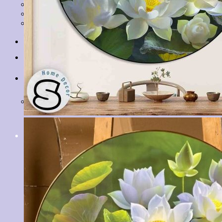
Tranh Lá Cây
Tranh Cá Chép
Tranh Tĩnh Vật
Tranh Đồng Quê
Tranh Thuỷ Mặc
Tranh Con Hổ
Tin tức
Liên hệ
Giỏ hàng
Chưa có sản phẩm trong giỏ hàng.
Tìm
kiếm: