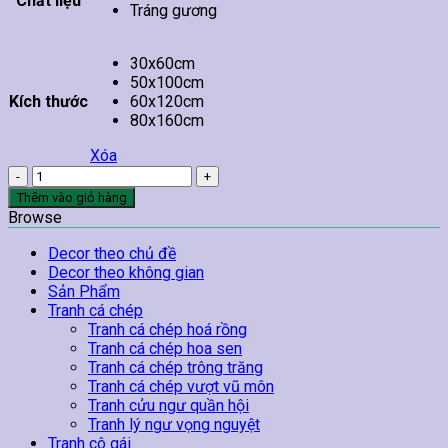
Chất liệu
Tráng gương
30x60cm
50x100cm
Kích thước
60x120cm
80x160cm
Xóa
Tranh
Mã
Thêm vào giỏ hàng
Đáo
Browse
Thành
Công
Decor theo chủ đề
TT54
Decor theo không gian
số
Sản Phẩm
lượng
Tranh cá chép
Tranh cá chép hoá rồng
Tranh cá chép hoa sen
Tranh cá chép trông trăng
Tranh cá chép vượt vũ môn
Tranh cửu ngư quần hội
Tranh lý ngư vọng nguyệt
Tranh cô gái