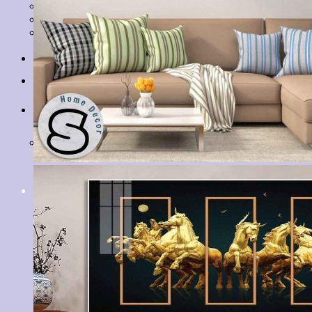
Tranh Lá Cây
Tranh Cá Chép
Tranh Tĩnh Vật
Tranh Đồng Quê
Tranh Thuỷ Mặc
Tranh Con Hổ
Tin tức
Liên hệ
Giỏ hàng
Chưa có sản phẩm trong giỏ hàng.
Tìm
kiếm: