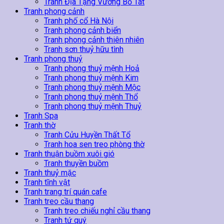
Tranh Địa Tạng Vương Bồ Tát
Tranh phong cảnh
Tranh phố cổ Hà Nội
Tranh phong cảnh biển
Tranh phong cảnh thiên nhiên
Tranh sơn thuỷ hữu tình
Tranh phong thuỷ
Tranh phong thuỷ mệnh Hoả
Tranh phong thuỷ mệnh Kim
Tranh phong thuỷ mệnh Mộc
Tranh phong thuỷ mệnh Thổ
Tranh phong thuỷ mệnh Thuỷ
Tranh Spa
Tranh thờ
Tranh Cửu Huyền Thất Tổ
Tranh hoa sen treo phòng thờ
Tranh thuận buồm xuôi gió
Tranh thuyền buồm
Tranh thuỷ mặc
Tranh tĩnh vật
Tranh trang trí quán cafe
Tranh treo cầu thang
Tranh treo chiếu nghỉ cầu thang
Tranh tứ quý