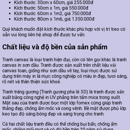
Kích thước: 30cm x 60cm, giá 255.000đ
Kích thước: 50cm x 1m, giá 550.000đ
Kích thước: 60cm x 1m2, giá 750.000đ
Kích thước: 80cm x 1m6, giá 1.350.000đ
Quý khách muốn đặt kích thước khác phù hợp với vị trí treo có
sẵn vui lòng liên hệ shop để được tư vấn.
Chất liệu và độ bền của sản phẩm
Tranh canvas là loại tranh hiện đại, còn có tên gọi khác là tranh
canvas in sơn dầu. Tranh được sản xuất trên chất liệu vải
canvas toan, giống như sơn dầu vẽ tay, loại mực được sử
dụng trên máy in là mực công nghiệp có màu in đẹp, tươi sáng,
rõ nét và thân thiện sức khoẻ.
Tranh tráng gương (Tranh gương pha lê 3D) là tranh được sản
xuất bằng công nghệ in UV phẳng trên tấm mica trong suốt.
Mặt sau của tranh được bọc một lớp fomex cứng giúp tranh
thẳng đẹp, chống ẩm mốc và cong vênh. Bề mặt được phủ lớp
keo tạo độ sáng bóng đẹp và sang trọng cho tranh.
Cả hai chất liệu tranh đều có thể chống bụi bẩn, chống ẩm
mốc, chống mối mọt và có độ bền trên 20 năm sử dụng.