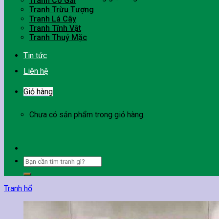
Tranh Cô Gái
Tranh Trừu Tượng
Tranh Lá Cây
Tranh Tĩnh Vật
Tranh Thuỷ Mặc
Tin tức
Liên hệ
Giỏ hàng
Chưa có sản phẩm trong giỏ hàng.
Tìm
kiếm:
Tranh hổ