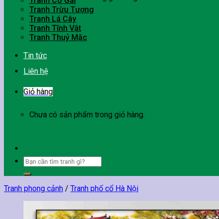
Tranh Cô Gái
Tranh Trừu Tượng
Tranh Lá Cây
Tranh Tĩnh Vật
Tranh Thuỷ Mặc
Tin tức
Liên hệ
Giỏ hàng
Chưa có sản phẩm trong giỏ hàng.
Tìm
kiếm:
Tranh phong cảnh
/
Tranh phố cổ Hà Nội