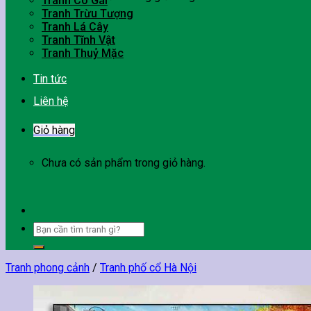
Tranh Cô Gái
Tranh Trừu Tượng
Tranh Lá Cây
Tranh Tĩnh Vật
Tranh Thuỷ Mặc
Tin tức
Liên hệ
Giỏ hàng
Chưa có sản phẩm trong giỏ hàng.
Tìm
kiếm:
Tranh phong cảnh
/
Tranh phố cổ Hà Nội