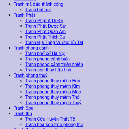
Tranh mã đáo thành công
Tranh bát mã
Tranh Phật
Tranh Phật A Di Đà
Tranh Phật Dược Sư
Tranh Phật Quan Âm
Tranh Phật Thích Ca
Tranh Địa Tạng Vương Bồ Tát
Tranh phong cảnh
Tranh phố cổ Hà Nội
Tranh phong cảnh biển
Tranh phong cảnh thiên nhiên
Tranh sơn thuỷ hữu tình
Tranh phong thuỷ
Tranh phong thuỷ mệnh Hoả
Tranh phong thuỷ mệnh Kim
Tranh phong thuỷ mệnh Mộc
Tranh phong thuỷ mệnh Thổ
Tranh phong thuỷ mệnh Thuỷ
Tranh Spa
Tranh thờ
Tranh Cửu Huyền Thất Tổ
Tranh hoa sen treo phòng thờ