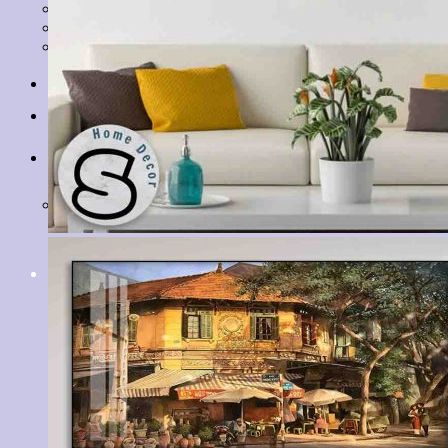
Tranh Lá Cây
Tranh Cá Chép
Tranh Tĩnh Vật
Tranh Đồng Quê
Tranh Thuỷ Mặc
Tranh Con Hổ
Tin tức
Liên hệ
Giỏ hàng
Chưa có sản phẩm trong giỏ hàng.
Tìm
kiếm: