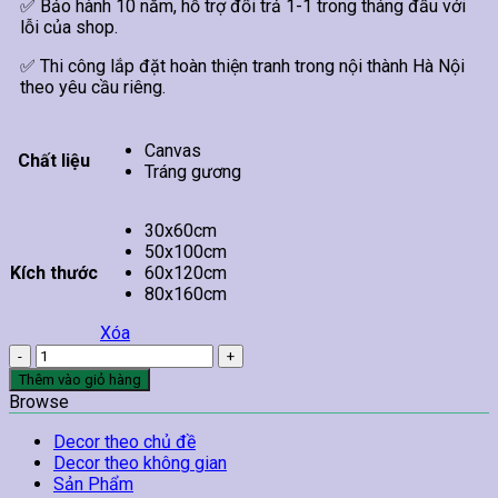
✅ Bảo hành 10 năm, hỗ trợ đổi trả 1-1 trong tháng đầu với
lỗi của shop.
✅ Thi công lắp đặt hoàn thiện tranh trong nội thành Hà Nội
theo yêu cầu riêng.
Canvas
Chất liệu
Tráng gương
30x60cm
50x100cm
Kích thước
60x120cm
80x160cm
Xóa
Tranh
Phố
Thêm vào giỏ hàng
Cổ
Browse
Hà
Nội
Decor theo chủ đề
TT36
Decor theo không gian
số
Sản Phẩm