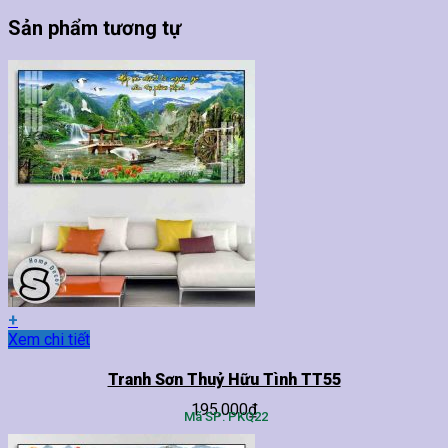
Sản phẩm tương tự
+
Sản
Xem chi tiết
phẩm
này
Tranh Sơn Thuỷ Hữu Tình TT55
có
195,000
₫
nhiều
Mã SP: PKQ22
biến