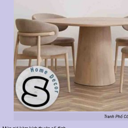
Tranh Phố Cổ