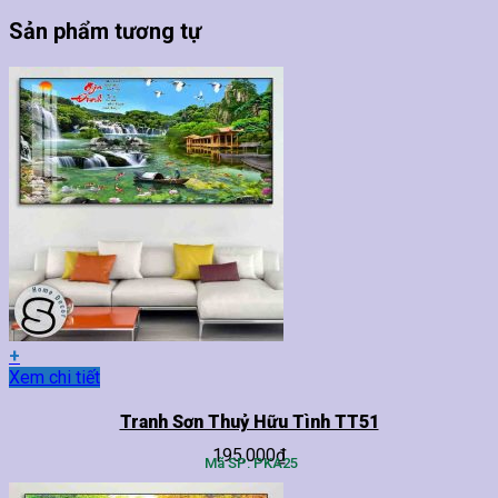
Sản phẩm tương tự
+
Sản
Xem chi tiết
phẩm
này
Tranh Sơn Thuỷ Hữu Tình TT51
có
195,000
₫
nhiều
Mã SP: PKA25
biến