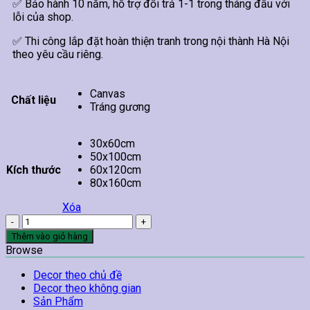
✅ Bảo hành 10 năm, hỗ trợ đổi trả 1-1 trong tháng đầu với
lỗi của shop.
✅ Thi công lắp đặt hoàn thiện tranh trong nội thành Hà Nội
theo yêu cầu riêng.
Canvas
Chất liệu
Tráng gương
30x60cm
50x100cm
Kích thước
60x120cm
80x160cm
Xóa
Tranh
Phong
Thêm vào giỏ hàng
Cảnh
Browse
Biển
TT03
Decor theo chủ đề
số
Decor theo không gian
lượng
Sản Phẩm