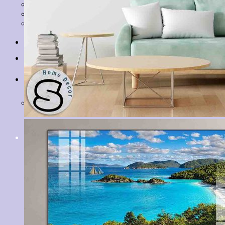
Tranh Lá Cây
Tranh Cá Chép
Tranh Tĩnh Vật
Tranh Đồng Quê
Tranh Thuỷ Mặc
Tranh Con Hổ
Tin tức
Liên hệ
Giỏ hàng
Chưa có sản phẩm trong giỏ hàng.
Tìm
kiếm: