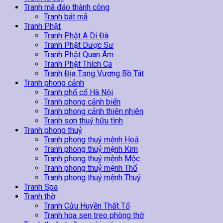
Tranh mã đáo thành công
Tranh bát mã
Tranh Phật
Tranh Phật A Di Đà
Tranh Phật Dược Sư
Tranh Phật Quan Âm
Tranh Phật Thích Ca
Tranh Địa Tạng Vương Bồ Tát
Tranh phong cảnh
Tranh phố cổ Hà Nội
Tranh phong cảnh biển
Tranh phong cảnh thiên nhiên
Tranh sơn thuỷ hữu tình
Tranh phong thuỷ
Tranh phong thuỷ mệnh Hoả
Tranh phong thuỷ mệnh Kim
Tranh phong thuỷ mệnh Mộc
Tranh phong thuỷ mệnh Thổ
Tranh phong thuỷ mệnh Thuỷ
Tranh Spa
Tranh thờ
Tranh Cửu Huyền Thất Tổ
Tranh hoa sen treo phòng thờ