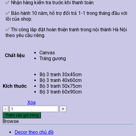
✅ Nhận hàng kiểm tra trước khi thanh toán.
✅ Bảo hành 10 năm, hỗ trợ đổi trả 1-1 trong tháng đầu với
lỗi của shop.
✅ Thi công lắp đặt hoàn thiện tranh trong nội thành Hà Nội
theo yêu cầu riêng.
Canvas
Chất liệu
Tráng gương
Bộ 3 tranh 30x45cm
Bộ 3 tranh 40x60cm
Kích thước
Bộ 3 tranh 50x75cm
Bộ 3 tranh 60x90cm
Xóa
Tranh
Ride
Thêm vào giỏ hàng
The
Browse
Wind
And
Decor theo chủ đề