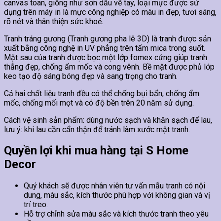
canvas toan, giống như sơn dầu vẽ tay, loại mực được sử
dụng trên máy in là mực công nghiệp có màu in đẹp, tươi sáng,
rõ nét và thân thiện sức khoẻ.
Tranh tráng gương (Tranh gương pha lê 3D) là tranh được sản
xuất bằng công nghệ in UV phẳng trên tấm mica trong suốt.
Mặt sau của tranh được bọc một lớp fomex cứng giúp tranh
thẳng đẹp, chống ẩm mốc và cong vênh. Bề mặt được phủ lớp
keo tạo độ sáng bóng đẹp và sang trọng cho tranh.
Cả hai chất liệu tranh đều có thể chống bụi bẩn, chống ẩm
mốc, chống mối mọt và có độ bền trên 20 năm sử dụng.
Cách vệ sinh sản phẩm: dùng nước sạch và khăn sạch để lau,
lưu ý: khi lau cần cẩn thận để tránh làm xước mặt tranh.
Quyền lợi khi mua hàng tại S Home
Decor
Quý khách sẽ được nhân viên tư vấn mẫu tranh có nội
dung, màu sắc, kích thước phù hợp với không gian và vị
trí treo.
Hỗ trợ chỉnh sửa màu sắc và kích thước tranh theo yêu