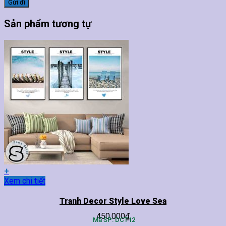
Sản phẩm tương tự
+
Sản
Xem chi tiết
phẩm
này
Tranh Decor Style Love Sea
có
450,000
₫
nhiều
Mã SP: DCT12