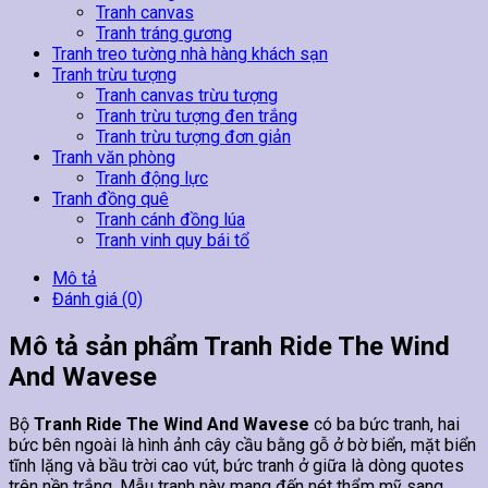
Tranh canvas
Tranh tráng gương
Tranh treo tường nhà hàng khách sạn
Tranh trừu tượng
Tranh canvas trừu tượng
Tranh trừu tượng đen trắng
Tranh trừu tượng đơn giản
Tranh văn phòng
Tranh động lực
Tranh đồng quê
Tranh cánh đồng lúa
Tranh vinh quy bái tổ
Mô tả
Đánh giá (0)
Mô tả sản phẩm Tranh Ride The Wind
And Wavese
Bộ
Tranh Ride The Wind And Wavese
có ba bức tranh, hai
bức bên ngoài là hình ảnh cây cầu bằng gỗ ở bờ biển, mặt biển
tĩnh lặng và bầu trời cao vút, bức tranh ở giữa là dòng quotes
trên nền trắng. Mẫu tranh này mang đến nét thẩm mỹ sang