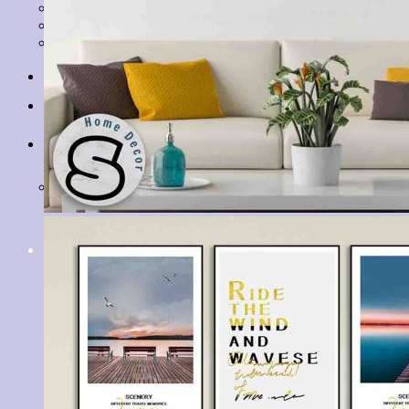
Tranh Lá Cây
Tranh Cá Chép
Tranh Tĩnh Vật
Tranh Đồng Quê
Tranh Thuỷ Mặc
Tranh Con Hổ
Tin tức
Liên hệ
Giỏ hàng
Chưa có sản phẩm trong giỏ hàng.
Tìm
kiếm: