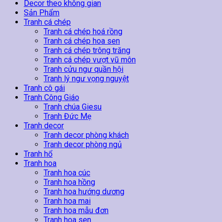
Wavese
Decor theo không gian
số
Sản Phẩm
lượng
Tranh cá chép
Tranh cá chép hoá rồng
Tranh cá chép hoa sen
Tranh cá chép trông trăng
Tranh cá chép vượt vũ môn
Tranh cửu ngư quần hội
Tranh lý ngư vọng nguyệt
Tranh cô gái
Tranh Công Giáo
Tranh chúa Giesu
Tranh Đức Mẹ
Tranh decor
Tranh decor phòng khách
Tranh decor phòng ngủ
Tranh hổ
Tranh hoa
Tranh hoa cúc
Tranh hoa hồng
Tranh hoa hướng dương
Tranh hoa mai
Tranh hoa mẫu đơn
Tranh hoa sen