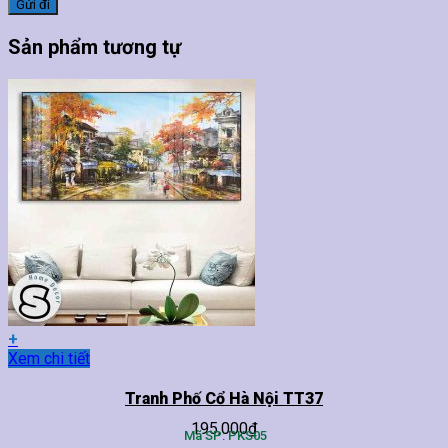
Sản phẩm tương tự
+
Sản
Xem chi tiết
phẩm
này
Tranh Phố Cổ Hà Nội TT37
có
195,000
₫
nhiều
Mã SP: PKS05