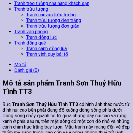
Tranh treo tường nhà hàng khách sạn
Tranh trừu tượng
Tranh canvas trừu tượng
Tranh trừu tượng đen trắng
Tranh trừu tượng đơn giản
Tranh văn phòng
Tranh động lực
Tranh đồng quê
Tranh cánh đồng lúa
Tranh vinh quy bái tổ
Mô tả
Đánh giá (0)
Mô tả sản phẩm Tranh Sơn Thuỷ Hữu
Tình TT3
Bức
Tranh Sơn Thuỷ Hữu Tình TT3
có hình ảnh thác nước từ
đỉnh núi cao bên phải đang đổ xuống dòng sông phía dưới.
Dòng sông chảy quanh co từ giữa những dãy núi cao và rừng
xanh ở phía sau ra, trên mặt sông có một con đò nhỏ và những
cánh chim hạc trắng bay lượn. Mẫu tranh này mang đến vẻ đẹp
thẩm mỹ sang trọng, cao cấp và ý nghĩa phong thuỷ tốt lành