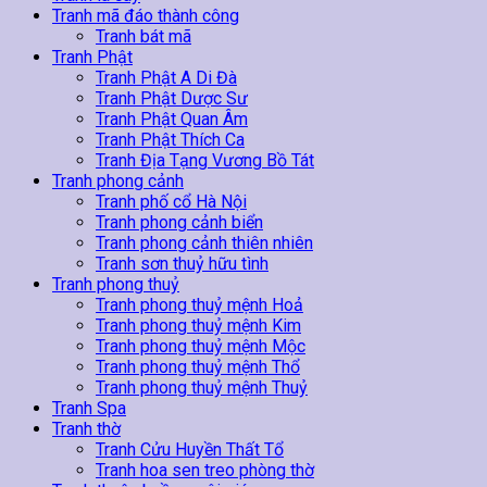
Tranh mã đáo thành công
Tranh bát mã
Tranh Phật
Tranh Phật A Di Đà
Tranh Phật Dược Sư
Tranh Phật Quan Âm
Tranh Phật Thích Ca
Tranh Địa Tạng Vương Bồ Tát
Tranh phong cảnh
Tranh phố cổ Hà Nội
Tranh phong cảnh biển
Tranh phong cảnh thiên nhiên
Tranh sơn thuỷ hữu tình
Tranh phong thuỷ
Tranh phong thuỷ mệnh Hoả
Tranh phong thuỷ mệnh Kim
Tranh phong thuỷ mệnh Mộc
Tranh phong thuỷ mệnh Thổ
Tranh phong thuỷ mệnh Thuỷ
Tranh Spa
Tranh thờ
Tranh Cửu Huyền Thất Tổ
Tranh hoa sen treo phòng thờ