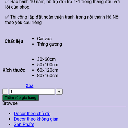
✅ Bảo hành 10 năm, hỗ trợ đổi trả 1-1 trong tháng đầu với
lỗi của shop.
✅ Thi công lắp đặt hoàn thiện tranh trong nội thành Hà Nội
theo yêu cầu riêng.
Canvas
Chất liệu
Tráng gương
30x60cm
50x100cm
Kích thước
60x120cm
80x160cm
Xóa
Tranh
Sơn
Thêm vào giỏ hàng
Thuỷ
Browse
Hữu
Tình
Decor theo chủ đề
TT3
Decor theo không gian
số
Sản Phẩm