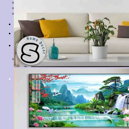
Tranh Lá Cây
Tranh Cá Chép
Tranh Tĩnh Vật
Tranh Đồng Quê
Tranh Thuỷ Mặc
Tranh Con Hổ
Tin tức
Liên hệ
Giỏ hàng
Chưa có sản phẩm trong giỏ hàng.
Tìm
kiếm: