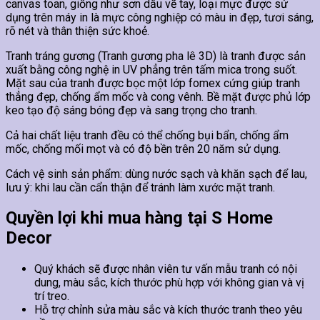
canvas toan, giống như sơn dầu vẽ tay, loại mực được sử
dụng trên máy in là mực công nghiệp có màu in đẹp, tươi sáng,
rõ nét và thân thiện sức khoẻ.
Tranh tráng gương (Tranh gương pha lê 3D) là tranh được sản
xuất bằng công nghệ in UV phẳng trên tấm mica trong suốt.
Mặt sau của tranh được bọc một lớp fomex cứng giúp tranh
thẳng đẹp, chống ẩm mốc và cong vênh. Bề mặt được phủ lớp
keo tạo độ sáng bóng đẹp và sang trọng cho tranh.
Cả hai chất liệu tranh đều có thể chống bụi bẩn, chống ẩm
mốc, chống mối mọt và có độ bền trên 20 năm sử dụng.
Cách vệ sinh sản phẩm: dùng nước sạch và khăn sạch để lau,
lưu ý: khi lau cần cẩn thận để tránh làm xước mặt tranh.
Quyền lợi khi mua hàng tại S Home
Decor
Quý khách sẽ được nhân viên tư vấn mẫu tranh có nội
dung, màu sắc, kích thước phù hợp với không gian và vị
trí treo.
Hỗ trợ chỉnh sửa màu sắc và kích thước tranh theo yêu