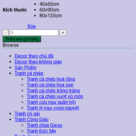
40x60cm
Kích thước
60x90cm
80x120cm
Xóa
Tranh
Spa
Thêm vào giỏ hàng
Chăm
Browse
Sóc
Vùng
Decor theo chủ đề
Đầu
Decor theo không gian
số
Sản Phẩm
lượng
Tranh cá chép
Tranh cá chép hoá rồng
Tranh cá chép hoa sen
Tranh cá chép trông trăng
Tranh cá chép vượt vũ môn
Tranh cửu ngư quần hội
Tranh lý ngư vọng nguyệt
Tranh cô gái
Tranh Công Giáo
Tranh chúa Giesu
Tranh Đức Mẹ