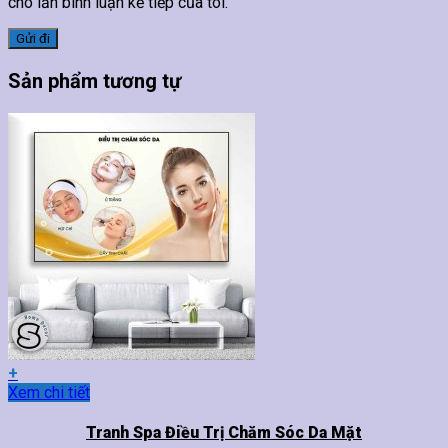
cho lần bình luận kế tiếp của tôi.
Sản phẩm tương tự
+
Sản
Xem chi tiết
phẩm
này
Tranh Spa Điều Trị Chăm Sóc Da Mặt