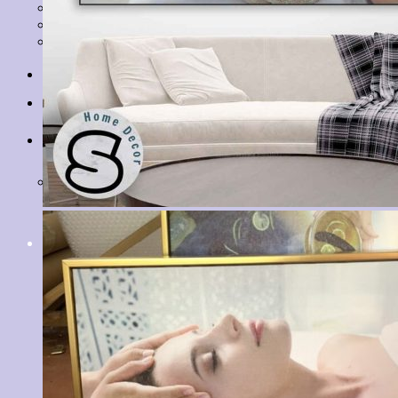
Tranh Lá Cây
Tranh Cá Chép
Tranh Tĩnh Vật
Tranh Đồng Quê
Tranh Thuỷ Mặc
Tranh Con Hổ
Tin tức
Liên hệ
Giỏ hàng
Chưa có sản phẩm trong giỏ hàng.
Tìm
kiếm: