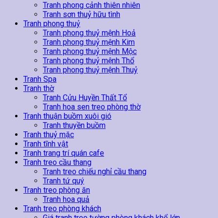
Tranh phong cảnh thiên nhiên
Tranh sơn thuỷ hữu tình
Tranh phong thuỷ
Tranh phong thuỷ mệnh Hoả
Tranh phong thuỷ mệnh Kim
Tranh phong thuỷ mệnh Mộc
Tranh phong thuỷ mệnh Thổ
Tranh phong thuỷ mệnh Thuỷ
Tranh Spa
Tranh thờ
Tranh Cửu Huyền Thất Tổ
Tranh hoa sen treo phòng thờ
Tranh thuận buồm xuôi gió
Tranh thuyền buồm
Tranh thuỷ mặc
Tranh tĩnh vật
Tranh trang trí quán cafe
Tranh treo cầu thang
Tranh treo chiếu nghỉ cầu thang
Tranh tứ quý
Tranh treo phòng ăn
Tranh hoa quả
Tranh treo phòng khách
Giá tranh treo tường phòng khách khổ lớn