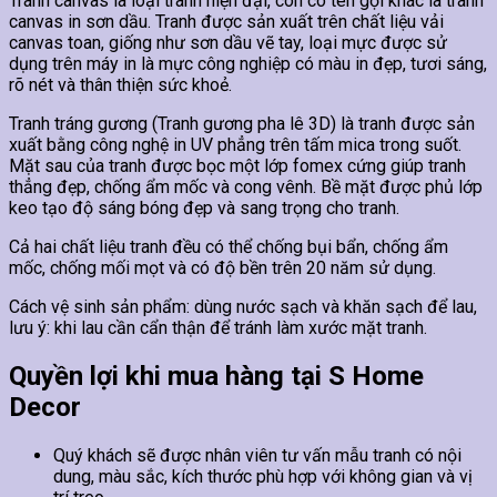
Tranh canvas là loại tranh hiện đại, còn có tên gọi khác là tranh
canvas in sơn dầu. Tranh được sản xuất trên chất liệu vải
canvas toan, giống như sơn dầu vẽ tay, loại mực được sử
dụng trên máy in là mực công nghiệp có màu in đẹp, tươi sáng,
rõ nét và thân thiện sức khoẻ.
Tranh tráng gương (Tranh gương pha lê 3D) là tranh được sản
xuất bằng công nghệ in UV phẳng trên tấm mica trong suốt.
Mặt sau của tranh được bọc một lớp fomex cứng giúp tranh
thẳng đẹp, chống ẩm mốc và cong vênh. Bề mặt được phủ lớp
keo tạo độ sáng bóng đẹp và sang trọng cho tranh.
Cả hai chất liệu tranh đều có thể chống bụi bẩn, chống ẩm
mốc, chống mối mọt và có độ bền trên 20 năm sử dụng.
Cách vệ sinh sản phẩm: dùng nước sạch và khăn sạch để lau,
lưu ý: khi lau cần cẩn thận để tránh làm xước mặt tranh.
Quyền lợi khi mua hàng tại S Home
Decor
Quý khách sẽ được nhân viên tư vấn mẫu tranh có nội
dung, màu sắc, kích thước phù hợp với không gian và vị