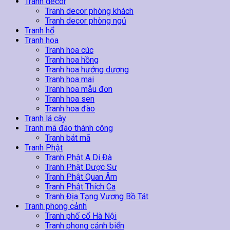
Tranh decor
Tranh decor phòng khách
Tranh decor phòng ngủ
Tranh hổ
Tranh hoa
Tranh hoa cúc
Tranh hoa hồng
Tranh hoa hướng dương
Tranh hoa mai
Tranh hoa mẫu đơn
Tranh hoa sen
Tranh hoa đào
Tranh lá cây
Tranh mã đáo thành công
Tranh bát mã
Tranh Phật
Tranh Phật A Di Đà
Tranh Phật Dược Sư
Tranh Phật Quan Âm
Tranh Phật Thích Ca
Tranh Địa Tạng Vương Bồ Tát
Tranh phong cảnh
Tranh phố cổ Hà Nội
Tranh phong cảnh biển