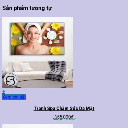
Sản phẩm tương tự
+
Sản
Xem chi tiết
phẩm
này
Tranh Spa Chăm Sóc Da Mặt
có
155,000
₫
nhiều
Mã SP: TSP26
biến