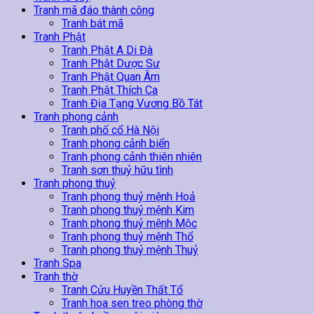
Tranh mã đáo thành công
Tranh bát mã
Tranh Phật
Tranh Phật A Di Đà
Tranh Phật Dược Sư
Tranh Phật Quan Âm
Tranh Phật Thích Ca
Tranh Địa Tạng Vương Bồ Tát
Tranh phong cảnh
Tranh phố cổ Hà Nội
Tranh phong cảnh biển
Tranh phong cảnh thiên nhiên
Tranh sơn thuỷ hữu tình
Tranh phong thuỷ
Tranh phong thuỷ mệnh Hoả
Tranh phong thuỷ mệnh Kim
Tranh phong thuỷ mệnh Mộc
Tranh phong thuỷ mệnh Thổ
Tranh phong thuỷ mệnh Thuỷ
Tranh Spa
Tranh thờ
Tranh Cửu Huyền Thất Tổ
Tranh hoa sen treo phòng thờ