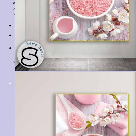
Tranh Lá Cây
Tranh Cá Chép
Tranh Tĩnh Vật
Tranh Đồng Quê
Tranh Thuỷ Mặc
Tranh Con Hổ
Tin tức
Liên hệ
Giỏ hàng
Chưa có sản phẩm trong giỏ hàng.
Tìm
kiếm: