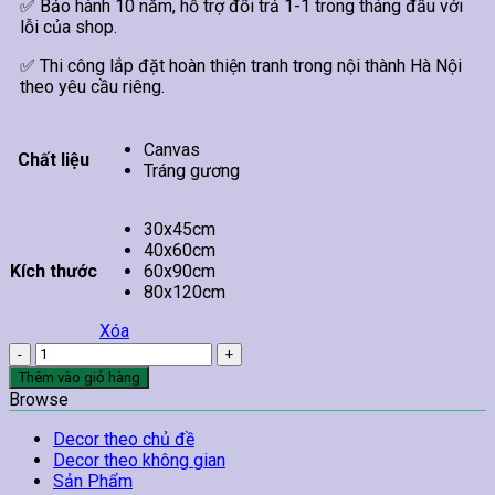
✅ Bảo hành 10 năm, hỗ trợ đổi trả 1-1 trong tháng đầu với
lỗi của shop.
✅ Thi công lắp đặt hoàn thiện tranh trong nội thành Hà Nội
theo yêu cầu riêng.
Canvas
Chất liệu
Tráng gương
30x45cm
40x60cm
Kích thước
60x90cm
80x120cm
Xóa
Tranh
Spa
Thêm vào giỏ hàng
Đá
Browse
Muối
Màu
Decor theo chủ đề
Hồng
Decor theo không gian
số
Sản Phẩm